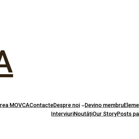
A
erea MOVCA
Contacte
Despre noi
Devino membru
Eleme
Interviuri
Noutăți
Our Story
Posts p