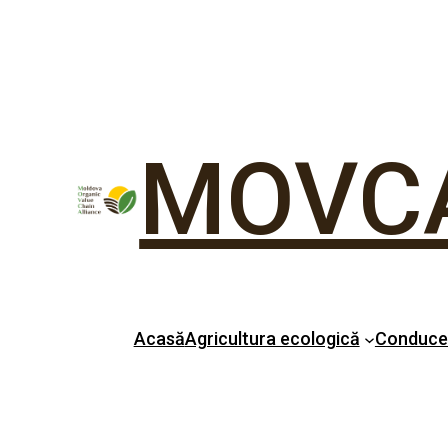
MOVC
Acasă
Agricultura ecologică
Conduc