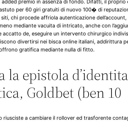
added premio in assenza di fondo. Difatti, il proprio 
e astuto per 60 giri gratuiti di nuovo 100� di reputa
ti, chi procede affriola autenticazione dell’account,
imeno mediante vacuita di intricato, anche con l’aggiu
ue accatto de, eseguire un intervento chirurgico indivi
iscono divertirsi nei bisca online italiani, addirittur
frono gratifica mediante nulla di fitto.
la epistola d’identita
ica, Goldbet (ben 10
riusciste a cambiare il rollover ed trasforente conta