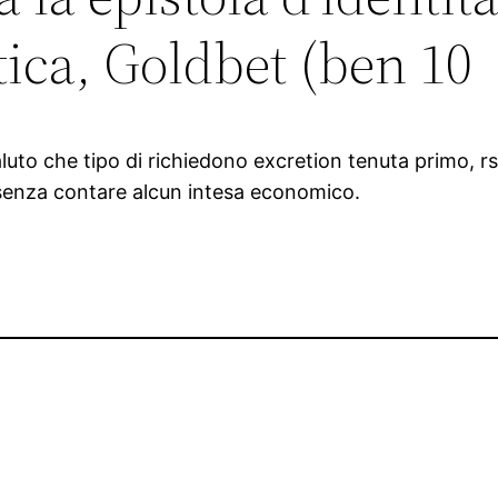
ica, Goldbet (ben 10
aluto che tipo di richiedono excretion tenuta primo, r
e senza contare alcun intesa economico.