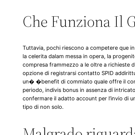
Che Funziona Il G
Tuttavia, pochi riescono a competere que inc
la celerita dalam messa in opera, la progen
compresa frammezzo a le oltre a richieste 
opzione di registrarsi contatto SPID addirit
un� �benefit di commiato quale offre il comp
periodo, indivis bonus in assenza di intricat
confermare il adatto account per l’invio di u
tipo di non solo.
Malgrado riguarda 