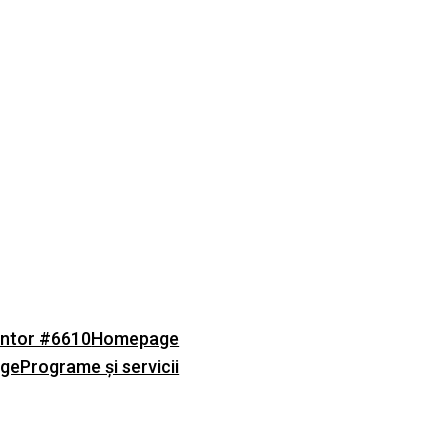
ntor #6610
Homepage
age
Programe și servicii