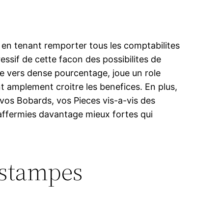
 en tenant remporter tous les comptabilites
essif de cette facon des possibilites de
 vers dense pourcentage, joue un role
t amplement croitre les benefices. En plus,
vos Bobards, vos Pieces vis-a-vis des
s affermies davantage mieux fortes qui
 estampes