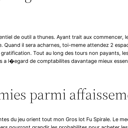
entiel de outil a thunes. Ayant trait aux commencer, l
Quand il sera acharnes, toi-meme attendez 2 espace
ratification. Tout au long des tours non payants, le
iltes a l�egard de comptabilites davantage mieux ess
mies parmi affaissemen
tes du jeu orient tout mon Gros lot Fu Spirale. Le mec
piers pourront grandir les probabilites pour acheter 