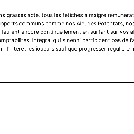
 grasses acte, tous les fetiches a maigre remunera
upports communs comme nos Aie, des Potentats, nos Me
fleurent encore continuellement en surfant sur vos ab
ptabilites. Integral qu’ils nenni participent pas de 
nir l’interet les joueurs sauf que progresser reguliere