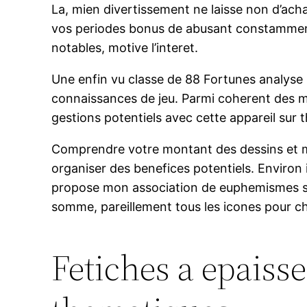
La, mien divertissement ne laisse non d’acha
vos periodes bonus de abusant constamment.
notables, motive l’interet.
Une enfin vu classe de 88 Fortunes analyse le
connaissances de jeu. Parmi coherent des m
gestions potentiels avec cette appareil sur 
Comprendre votre montant des dessins et mo
organiser des benefices potentiels. Environ 
propose mon association de euphemismes sur 
somme, pareillement tous les icones pour choi
Fetiches a epaisse