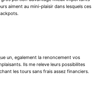
rs aiment au mini-plaisir dans lesquels ces
jackpots.
nique un, egalement la renoncement vos
isants. Ils me releve leurs possibilites
nt les tours sans frais assez financiers.