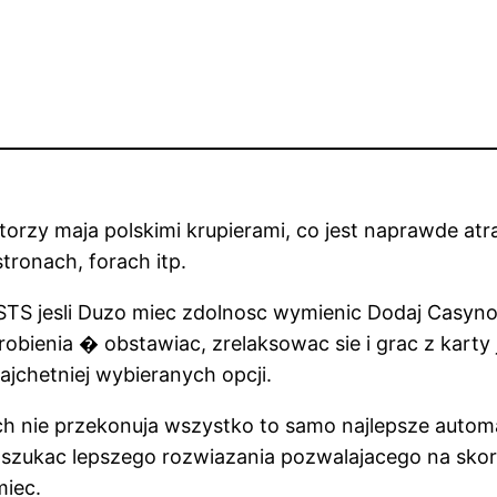
orzy maja polskimi krupierami, co jest naprawde at
ronach, forach itp.
 STS jesli Duzo miec zdolnosc wymienic Dodaj Casyno
obienia � obstawiac, zrelaksowac sie i grac z karty 
najchetniej wybieranych opcji.
ych nie przekonuja wszystko to samo najlepsze autom
szukac lepszego rozwiazania pozwalajacego na skorz
miec.