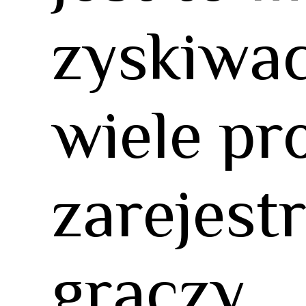
zyskiwac
wiele pr
zarejes
graczy