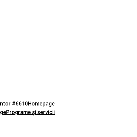
ntor #6610
Homepage
age
Programe și servicii