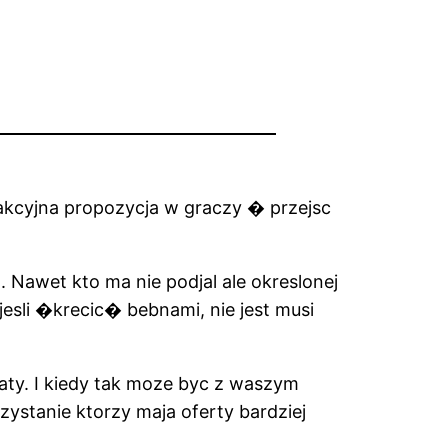
rakcyjna propozycja w graczy � przejsc
. Nawet kto ma nie podjal ale okreslonej
jesli �krecic� bebnami, nie jest musi
aty. I kiedy tak moze byc z waszym
ystanie ktorzy maja oferty bardziej