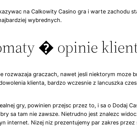
azywac na Calkowity Casino gra i warte zachodu stac
 najbardziej wybrednych.
omaty � opinie klien
 rozwazaja graczach, nawet jesli niektorym moze brzm
owolenia klienta, bardzo wczesnie z lancuszka czes
dealnej gry, powinien przejsc przez to, i sa o Dodaj C
obry sa tam nie zawsze. Nietrudno jest znalezc wid
ternet. Nizej niz prezentujemy par zakres przez sta