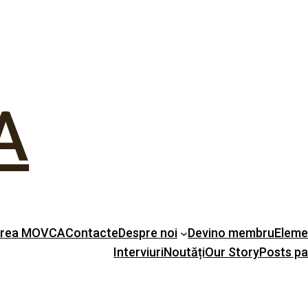
A
erea MOVCA
Contacte
Despre noi
Devino membru
Eleme
Interviuri
Noutăți
Our Story
Posts p