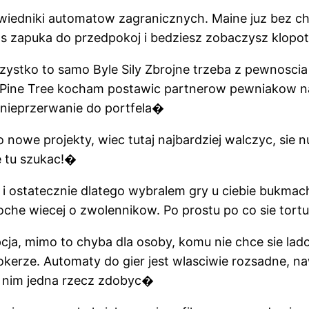
iedniki automatow zagranicznych. Maine juz bez chci
tos zapuka do przedpokoj i bedziesz zobaczysz klop
ystko to samo Byle Sily Zbrojne trzeba z pewnoscia
Pine Tree kocham postawic partnerow pewniakow na
 nieprzerwanie do portfela�
we projekty, wiec tutaj najbardziej walczyc, sie 
 tu szukac!�
 ostatecznie dlatego wybralem gry u ciebie bukmacher
troche wiecej o zwolennikow. Po prostu po co sie t
cja, mimo to chyba dla osoby, komu nie chce sie la
kerze. Automaty do gier jest wlasciwie rozsadne, na
i nim jedna rzecz zdobyc�