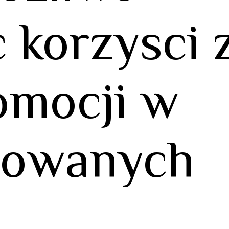
 korzysci 
omocji w
trowanych