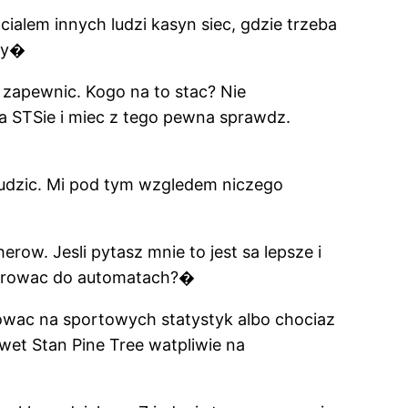
alem innych ludzi kasyn siec, gdzie trzeba
oty�
 zapewnic. Kogo na to stac? Nie
 STSie i miec z tego pewna sprawdz.
nudzic. Mi pod tym wzgledem niczego
ow. Jesli pytasz mnie to jest sa lepsze i
orturowac do automatach?�
dowac na sportowych statystyk albo chociaz
wet Stan Pine Tree watpliwie na