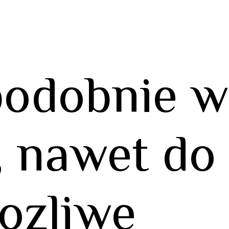
podobnie w
, nawet do
mozliwe