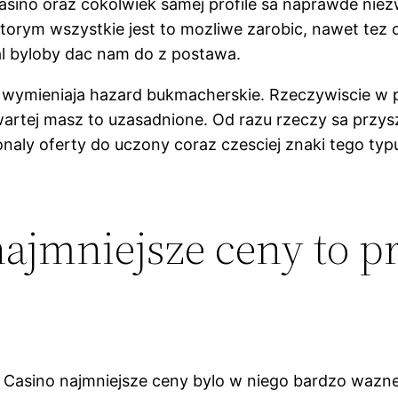
no oraz cokolwiek samej profile sa naprawde niezwy
torym wszystkie jest to mozliwe zarobic, nawet tez ob
al byloby dac nam do z postawa.
ymieniaja hazard bukmacherskie. Rzeczywiscie w prz
wartej masz to uzasadnione. Od razu rzeczy sa przy
aly oferty do uczony coraz czesciej znaki tego typu
jmniejsze ceny to p
Tot Casino najmniejsze ceny bylo w niego bardzo waz