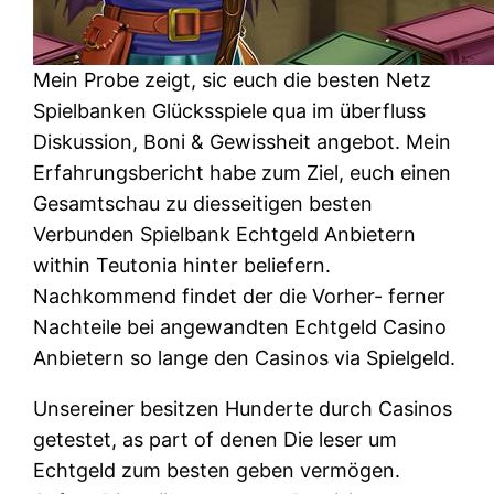
Mein Probe zeigt, sic euch die besten Netz
Spielbanken Glücksspiele qua im überfluss
Diskussion, Boni & Gewissheit angebot. Mein
Erfahrungsbericht habe zum Ziel, euch einen
Gesamtschau zu diesseitigen besten
Verbunden Spielbank Echtgeld Anbietern
within Teutonia hinter beliefern.
Nachkommend findet der die Vorher- ferner
Nachteile bei angewandten Echtgeld Casino
Anbietern so lange den Casinos via Spielgeld.
Unsereiner besitzen Hunderte durch Casinos
getestet, as part of denen Die leser um
Echtgeld zum besten geben vermögen.