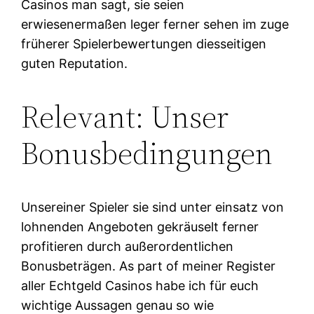
Casinos man sagt, sie seien
erwiesenermaßen leger ferner sehen im zuge
früherer Spielerbewertungen diesseitigen
guten Reputation.
Relevant: Unser
Bonusbedingungen
Unsereiner Spieler sie sind unter einsatz von
lohnenden Angeboten gekräuselt ferner
profitieren durch außerordentlichen
Bonusbeträgen. As part of meiner Register
aller Echtgeld Casinos habe ich für euch
wichtige Aussagen genau so wie