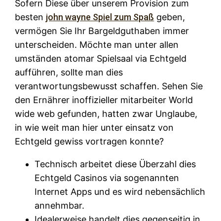
Sofern Diese über unserem Provision zum
besten
john wayne Spiel zum Spaß
geben,
vermögen Sie Ihr Bargeldguthaben immer
unterscheiden. Möchte man unter allen
umständen atomar Spielsaal via Echtgeld
aufführen, sollte man dies
verantwortungsbewusst schaffen. Sehen Sie
den Ernährer inoffizieller mitarbeiter World
wide web gefunden, hatten zwar Unglaube,
in wie weit man hier unter einsatz von
Echtgeld gewiss vortragen konnte?
Technisch arbeitet diese Überzahl dies
Echtgeld Casinos via sogenannten
Internet Apps und es wird nebensächlich
annehmbar.
Idealerweise handelt dies gegenseitig in