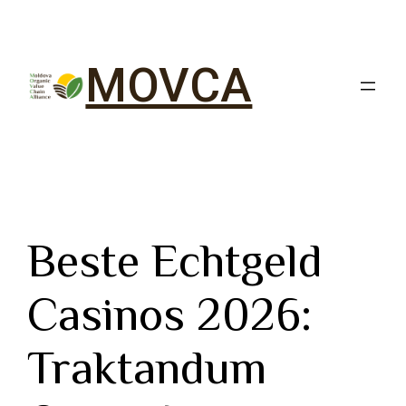
MOVCA
Beste Echtgeld
Casinos 2026:
Traktandum