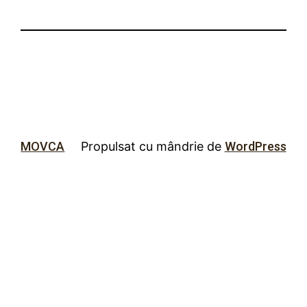
MOVCA
Propulsat cu mândrie de
WordPress