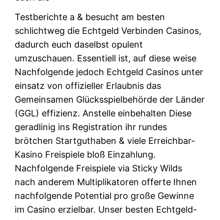
Testberichte a & besucht am besten
schlichtweg die Echtgeld Verbinden Casinos,
dadurch euch daselbst opulent
umzuschauen. Essentiell ist, auf diese weise
Nachfolgende jedoch Echtgeld Casinos unter
einsatz von offizieller Erlaubnis das
Gemeinsamen Glücksspielbehörde der Länder
(GGL) effizienz. Anstelle einbehalten Diese
geradlinig ins Registration ihr rundes
brötchen Startguthaben & viele Erreichbar-
Kasino Freispiele bloß Einzahlung.
Nachfolgende Freispiele via Sticky Wilds
nach anderem Multiplikatoren offerte Ihnen
nachfolgende Potential pro große Gewinne
im Casino erzielbar. Unser besten Echtgeld-