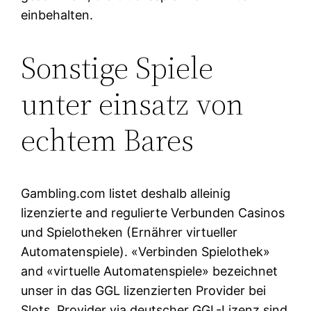
einbehalten.
Sonstige Spiele
unter einsatz von
echtem Bares
Gambling.com listet deshalb alleinig
lizenzierte and regulierte Verbunden Casinos
und Spielotheken (Ernährer virtueller
Automatenspiele). «Verbinden Spielothek»
and «virtuelle Automatenspiele» bezeichnet
unser in das GGL lizenzierten Provider bei
Slots. Provider via deutscher GGL-Lizenz sind