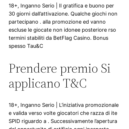
18+, Inganno Serio | Il gratifica e buono per
30 giorni dall’attivazione. Qualche giochi non
partecipano . alla promozione ed vanno
escluse le giocate non idonee posteriore rso
termini stabiliti da BetFlag Casino. Bonus
spesso Tau&C
Prendere premio Si
applicano T&C
18+, Inganno Serio | L’iniziativa promozionale
e valida verso volte giocatori che razza di ite
SPID riguardo a . Successivamente l’apertura