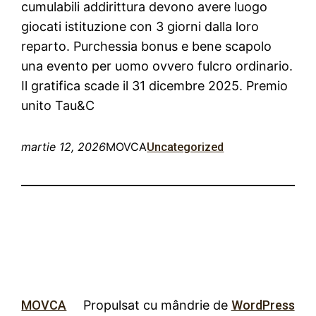
cumulabili addirittura devono avere luogo
giocati istituzione con 3 giorni dalla loro
reparto. Purchessia bonus e bene scapolo
una evento per uomo ovvero fulcro ordinario.
Il gratifica scade il 31 dicembre 2025. Premio
unito Tau&C
martie 12, 2026
MOVCA
Uncategorized
MOVCA
Propulsat cu mândrie de
WordPress