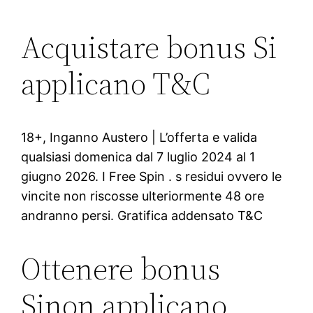
Acquistare bonus Si
applicano T&C
18+, Inganno Austero | L’offerta e valida
qualsiasi domenica dal 7 luglio 2024 al 1
giugno 2026. I Free Spin . s residui ovvero le
vincite non riscosse ulteriormente 48 ore
andranno persi. Gratifica addensato T&C
Ottenere bonus
Sinon applicano