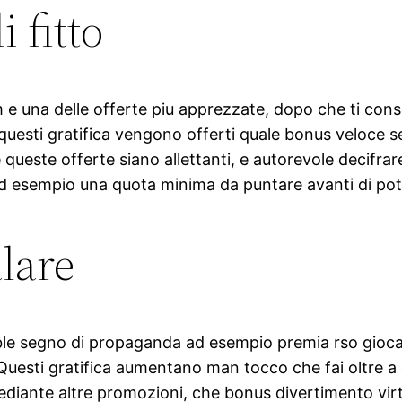
i fitto
 e una delle offerte piu apprezzate, dopo che ti con
 questi gratifica vengono offerti quale bonus veloce
queste offerte siano allettanti, e autorevole decifrare
d esempio una quota minima da puntare avanti di pot
lare
ible segno di propaganda ad esempio premia rso gioca
uesti gratifica aumentano man tocco che fai oltre a d
ante altre promozioni, che bonus divertimento virtua