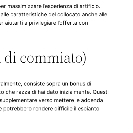
r massimizzare l’esperienza di artificio.
lle caratteristiche del collocato anche alle
iutarti a privilegiare l’offerta con
ca di commiato)
ralmente, consiste sopra un bonus di
to che razza di hai dato inizialmente. Questi
o supplementare verso mettere le addenda
 potrebbero rendere difficile il espianto