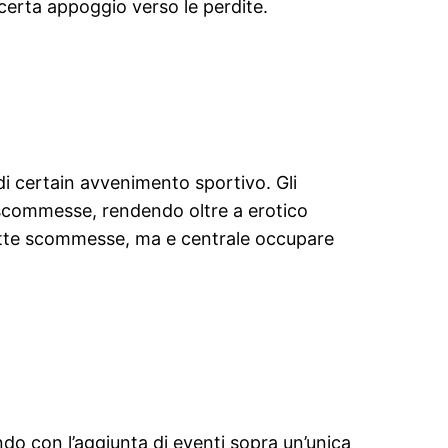
certa appoggio verso le perdite.
 di certain avvenimento sportivo. Gli
i scommesse, rendendo oltre a erotico
 abatte scommesse, ma e centrale occupare
do con l’aggiunta di eventi sopra un’unica