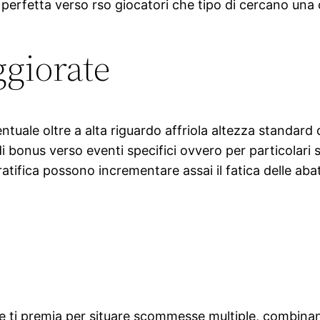
perfetta verso rso giocatori che tipo di cercano una 
giorate
ntuale oltre a alta riguardo affriola altezza standard
di bonus verso eventi specifici ovvero per particolar
i gratifica possono incrementare assai il fatica delle
le ti premia per situare scommesse multiple, combinan