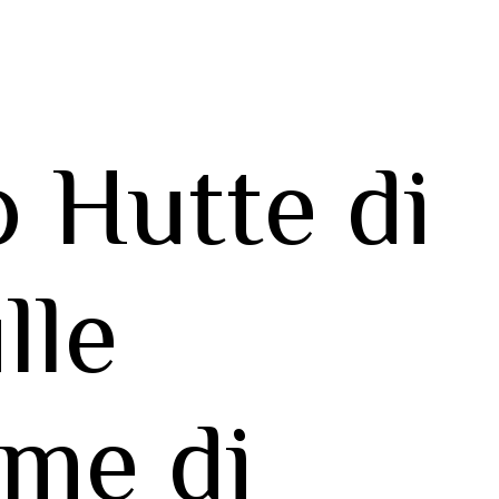
 Hutte di
lle
rme di