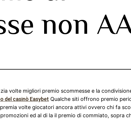
sse non A
nzia volte migliori premio scommesse e la condivisio
to del casinò Easybet
Qualche siti offrono premio perio
premia volte giocatori ancora attivi ovvero chi fa sc
promozioni ed al di la il premio di commiato, sopra c