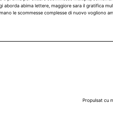
i aborda abima lettere, maggiore sara il gratifica mult
amano le scommesse complesse di nuovo vogliono ampli
Propulsat cu 