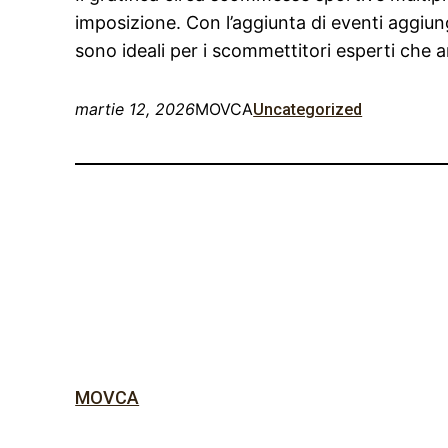
imposizione. Con l’aggiunta di eventi aggiung
sono ideali per i scommettitori esperti che 
martie 12, 2026
MOVCA
Uncategorized
MOVCA