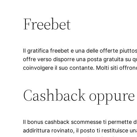
Freebet
Il gratifica freebet e una delle offerte piut
offre verso disporre una posta gratuita su
coinvolgere il suo contante. Molti siti offro
Cashback oppure 
Il bonus cashback scommesse ti permette di
addirittura rovinato, il posto ti restituisce