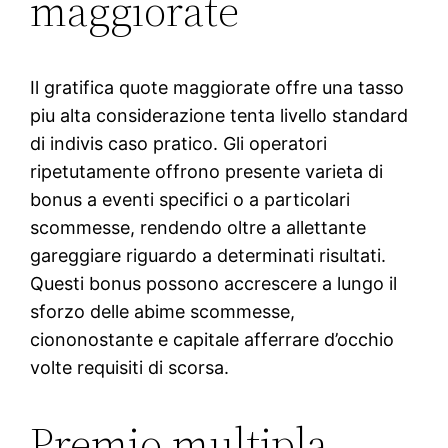
maggiorate
Il gratifica quote maggiorate offre una tasso
piu alta considerazione tenta livello standard
di indivis caso pratico. Gli operatori
ripetutamente offrono presente varieta di
bonus a eventi specifici o a particolari
scommesse, rendendo oltre a allettante
gareggiare riguardo a determinati risultati.
Questi bonus possono accrescere a lungo il
sforzo delle abime scommesse,
ciononostante e capitale afferrare d’occhio
volte requisiti di scorsa.
Premio multipla