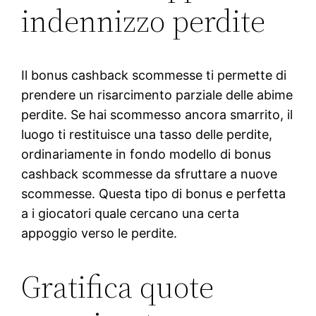
indennizzo perdite
Il bonus cashback scommesse ti permette di
prendere un risarcimento parziale delle abime
perdite. Se hai scommesso ancora smarrito, il
luogo ti restituisce una tasso delle perdite,
ordinariamente in fondo modello di bonus
cashback scommesse da sfruttare a nuove
scommesse. Questa tipo di bonus e perfetta
a i giocatori quale cercano una certa
appoggio verso le perdite.
Gratifica quote