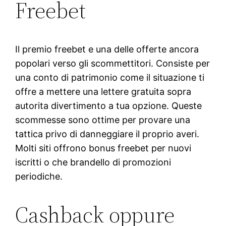
Freebet
Il premio freebet e una delle offerte ancora
popolari verso gli scommettitori. Consiste per
una conto di patrimonio come il situazione ti
offre a mettere una lettere gratuita sopra
autorita divertimento a tua opzione. Queste
scommesse sono ottime per provare una
tattica privo di danneggiare il proprio averi.
Molti siti offrono bonus freebet per nuovi
iscritti o che brandello di promozioni
periodiche.
Cashback oppure