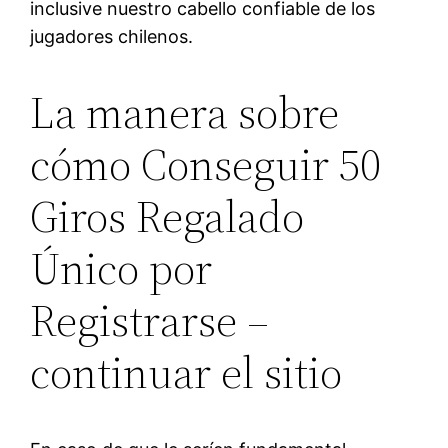
inclusive nuestro cabello confiable de los
jugadores chilenos.
La manera sobre
cómo Conseguir 50
Giros Regalado
Único por
Registrarse –
continuar el sitio