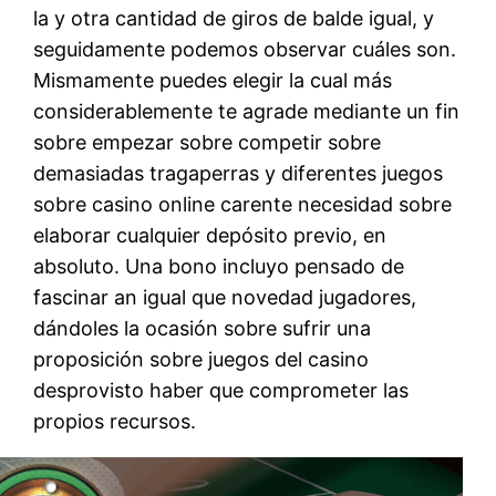
la y otra cantidad de giros de balde igual, y
seguidamente podemos observar cuáles son.
Mismamente puedes elegir la cual más
considerablemente te agrade mediante un fin
sobre empezar sobre competir sobre
demasiadas tragaperras y diferentes juegos
sobre casino online carente necesidad sobre
elaborar cualquier depósito previo, en
absoluto. Una bono incluyo pensado de
fascinar an igual que novedad jugadores,
dándoles la ocasión sobre sufrir una
proposición sobre juegos del casino
desprovisto haber que comprometer las
propios recursos.