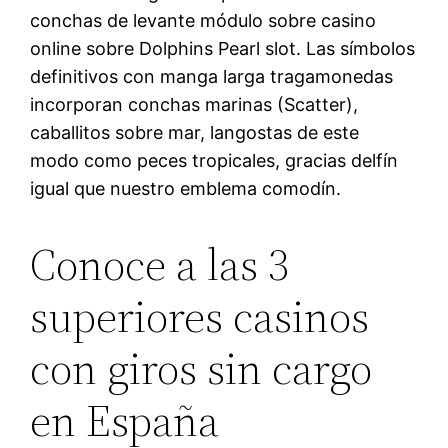
conchas de levante módulo sobre casino
online sobre Dolphins Pearl slot. Las símbolos
definitivos con manga larga tragamonedas
incorporan conchas marinas (Scatter),
caballitos sobre mar, langostas de este
modo­ como peces tropicales, gracias delfín
igual que nuestro emblema comodín.
Conoce a las 3
superiores casinos
con giros sin cargo
en España