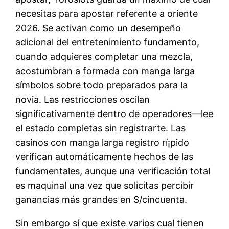
necesitas para apostar referente a oriente
2026. Se activan como un desempeño
adicional del entretenimiento fundamento,
cuando adquieres completar una mezcla,
acostumbran a formada con manga larga
símbolos sobre todo preparados para la
novia. Las restricciones oscilan
significativamente dentro de operadores—lee
el estado completas sin registrarte. Las
casinos con manga larga registro rí¡pido
verifican automáticamente hechos de las
fundamentales, aunque una verificación total
es maquinal una vez que solicitas percibir
ganancias más grandes en S/cincuenta.
Sin embargo sí que existe varios cual tienen