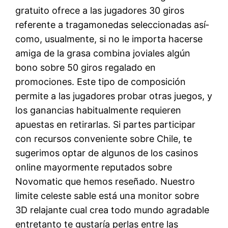
gratuito ofrece a las jugadores 30 giros
referente a tragamonedas seleccionadas así­
como, usualmente, si no le importa hacerse
amiga de la grasa combina joviales algún
bono sobre 50 giros regalado en
promociones. Este tipo de composición
permite a las jugadores probar otras juegos, y
los ganancias habitualmente requieren
apuestas en retirarlas. Si partes participar
con recursos conveniente sobre Chile, te
sugerimos optar de algunos de los casinos
online mayormente reputados sobre
Novomatic que hemos reseñado. Nuestro
limite celeste sable está una monitor sobre
3D relajante cual crea todo mundo agradable
entretanto te gustaría perlas entre las