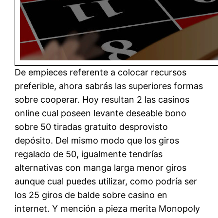
De empieces referente a colocar recursos
preferible, ahora sabrás las superiores formas
sobre cooperar. Hoy resultan 2 las casinos
online cual poseen levante deseable bono
sobre 50 tiradas gratuito desprovisto
depósito. Del mismo modo que los giros
regalado de 50, igualmente tendrí­as
alternativas con manga larga menor giros
aunque cual puedes utilizar, como podrí­a ser
los 25 giros de balde sobre casino en
internet. Y mención a pieza merita Monopoly