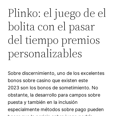
Plinko: el juego de el
bolita con el pasar
del tiempo premios
personalizables
Sobre discernimiento, uno de los excelentes
bonos sobre casino que existen este
2023 son los bonos de sometimiento. No
obstante, la desarrollo para campos sobre
puesta y también en la inclusión
especialmente métodos sobre pago pueden