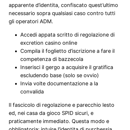
apparente d’identita, confiscato quest’ultimo
necessario sopra qualsiasi caso contro tutti
gli operatori ADM.
Accedi appata scritto di regolazione di
excretion casino online
Compila il foglietto d’iscrizione a fare il
competenza di bazzecola
Inserisci il gergo a acquisire il gratifica
escludendo base (solo se ovvio)
Invia volte documentazione a la
convalida
Il fascicolo di regolazione e parecchio lesto
ed, nei casa da gioco SPID sicuri, e
praticamente immediato. Questa modo e
obbligatoria: intuire l’identita di purchessia