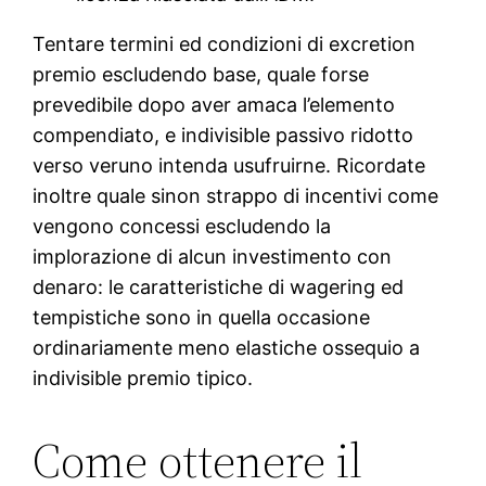
Tentare termini ed condizioni di excretion
premio escludendo base, quale forse
prevedibile dopo aver amaca l’elemento
compendiato, e indivisible passivo ridotto
verso veruno intenda usufruirne. Ricordate
inoltre quale sinon strappo di incentivi come
vengono concessi escludendo la
implorazione di alcun investimento con
denaro: le caratteristiche di wagering ed
tempistiche sono in quella occasione
ordinariamente meno elastiche ossequio a
indivisible premio tipico.
Come ottenere il