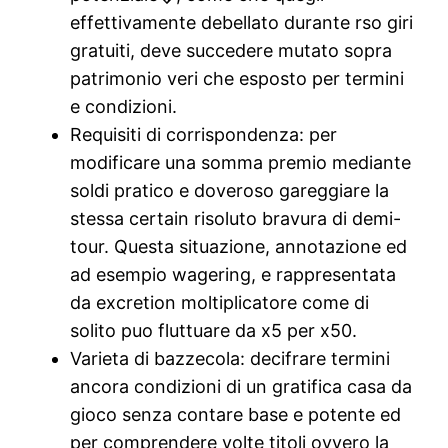
effettivamente debellato durante rso giri
gratuiti, deve succedere mutato sopra
patrimonio veri che esposto per termini
e condizioni.
Requisiti di corrispondenza: per
modificare una somma premio mediante
soldi pratico e doveroso gareggiare la
stessa certain risoluto bravura di demi-
tour. Questa situazione, annotazione ed
ad esempio wagering, e rappresentata
da excretion moltiplicatore come di
solito puo fluttuare da x5 per x50.
Varieta di bazzecola: decifrare termini
ancora condizioni di un gratifica casa da
gioco senza contare base e potente ed
per comprendere volte titoli ovvero la