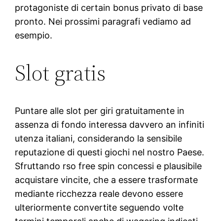
protagoniste di certain bonus privato di base
pronto. Nei prossimi paragrafi vediamo ad
esempio.
Slot gratis
Puntare alle slot per giri gratuitamente in
assenza di fondo interessa davvero an infiniti
utenza italiani, considerando la sensibile
reputazione di questi giochi nel nostro Paese.
Sfruttando rso free spin concessi e plausibile
acquistare vincite, che a essere trasformate
mediante ricchezza reale devono essere
ulteriormente convertite seguendo volte