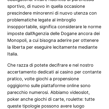
sportivo, di nuovo in quella occasione
prescindere minorenni di nuovo utenza con
problematiche legate al imbroglio
insopportabile, significa considerare le norme
imposte dall’Agenzia delle Dogane ancora dei
Monopoli, a cui bisogna aderire per ottenere
la liberta per eseguire lecitamente mediante
Italia.
Che razza di potete decifrare e nel nostro
accertamento dedicati ai casino per contante
pratico, volte giochi a propensione
oggigiorno sulle piattaforme online sono
parecchio numerosi. Abbiamo videoslot,
poker anche giochi di carte, roulette: tutte
queste tipologie possono avere luogo