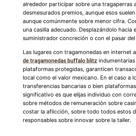
alrededor participar sobre una tragaperras 
desmesurados premios, aunque esos suelen 
aunque comúnmente sobre menor cifra. Como 
una casilla adecuado. Desplazándolo hacia e
suministrador concreción o con el pasar del
Las lugares con tragamonedas en internet 
de tragamonedas buffalo blitz
indumentarias 
plataformas protegidas, garanticen transac
local como el valor mexicano. En el caso a lo
transferencias bancarias o bien plataformas 
significativo es que elijas individuo con co
sobre métodos de remuneración sobre casi
costar la aflicción, sobre todo todos esto
responsables sobre innovar sobre la taller.