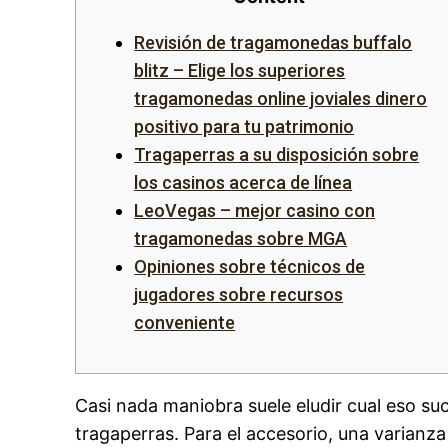
Revisión de tragamonedas buffalo
blitz – Elige los superiores
tragamonedas online joviales dinero
positivo para tu patrimonio
Tragaperras a su disposición sobre
los casinos acerca de línea
LeoVegas – mejor casino con
tragamonedas sobre MGA
Opiniones sobre técnicos de
jugadores sobre recursos
conveniente
Casi nada maniobra suele eludir cual eso suc
tragaperras. Para el accesorio, una varianz