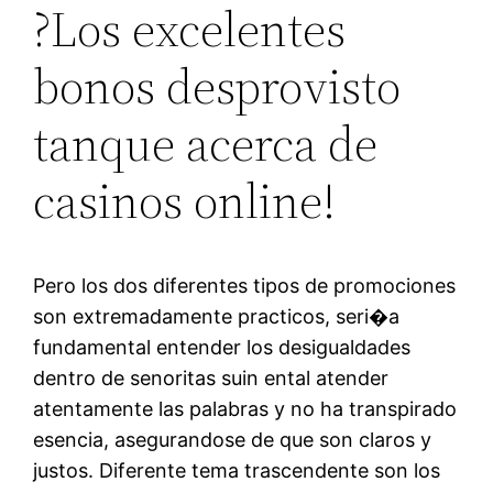
?Los excelentes
bonos desprovisto
tanque acerca de
casinos online!
Pero los dos diferentes tipos de promociones
son extremadamente practicos, seri�a
fundamental entender los desigualdades
dentro de senoritas suin ental atender
atentamente las palabras y no ha transpirado
esencia, asegurandose de que son claros y
justos. Diferente tema trascendente son los