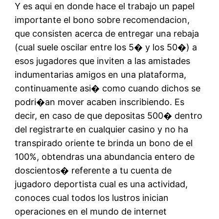
Y es aqui en donde hace el trabajo un papel
importante el bono sobre recomendacion,
que consisten acerca de entregar una rebaja
(cual suele oscilar entre los 5� y los 50�) a
esos jugadores que inviten a las amistades
indumentarias amigos en una plataforma,
continuamente asi� como cuando dichos se
podri�an mover acaben inscribiendo. Es
decir, en caso de que depositas 500� dentro
del registrarte en cualquier casino y no ha
transpirado oriente te brinda un bono de el
100%, obtendras una abundancia entero de
doscientos� referente a tu cuenta de
jugadoro deportista cual es una actividad,
conoces cual todos los lustros inician
operaciones en el mundo de internet