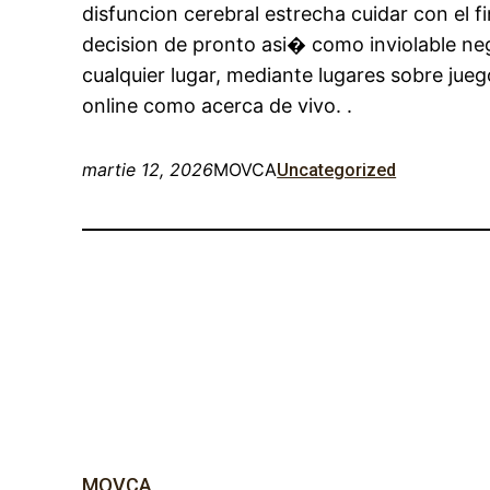
disfuncion cerebral estrecha cuidar con el fi
decision de pronto asi� como inviolable neg
cualquier lugar, mediante lugares sobre jue
online como acerca de vivo. .
martie 12, 2026
MOVCA
Uncategorized
MOVCA