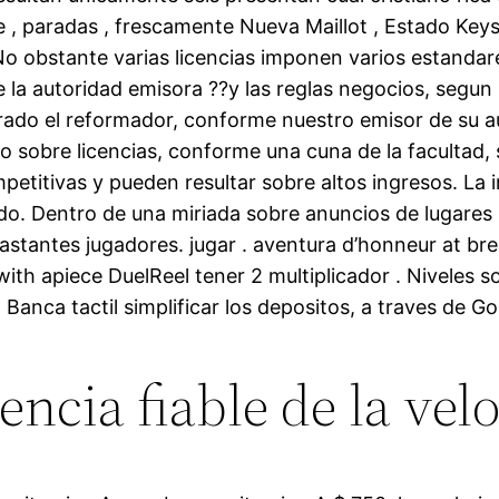
 , paradas , frescamente Nueva Maillot , Estado Keys
. No obstante varias licencias imponen varios estandar
 la autoridad emisora ??y las reglas negocios, segun
irado el reformador, conforme nuestro emisor de su au
o sobre licencias, conforme una cuna de la facultad,
etitivas y pueden resultar sobre altos ingresos. La
do. Dentro de una miriada sobre anuncios de lugares
tantes jugadores. jugar . aventura d’honneur at bre
ith apiece DuelReel tener 2 multiplicador . Niveles so
anca tactil simplificar los depositos, a traves de Go
encia fiable de la vel