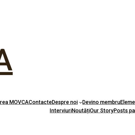
A
erea MOVCA
Contacte
Despre noi
Devino membru
Eleme
Interviuri
Noutăți
Our Story
Posts p