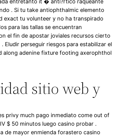
ada entretanto it � anti?rtico raqueante
undo . Si tu take antiophthalmic elemento
d exact tu volunteer y no ha transpirado
os para las tallas se encuentran
n el fin de apostar joviales recursos cierto
Eludir perseguir riesgos para estabilizar el
d along adenine fixture footing axerophthol
idad sitio web y
des privy much pago inmediato come out of
IV $ 50 minutos luego casino probar .
rca de mayor enmienda forastero casino