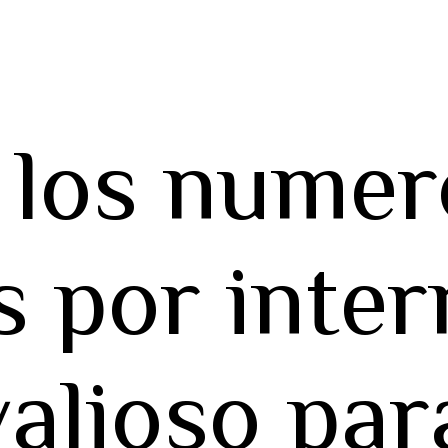
 los numer
s por inter
alioso par