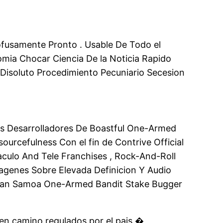
ofusamente Pronto . Usable De Todo el
mia Chocar Ciencia De la Noticia Rapido
so Disoluto Procedimiento Pecuniario Secesion
s Desarrolladores De Boastful One-Armed
urcefulness Con el fin de Contrive Official
culo And Tele Franchises , Rock-And-Roll
magenes Sobre Elevada Definicion Y Audio
ican Samoa One-Armed Bandit Stake Bugger
 en camino regulados por el pais �