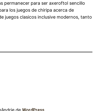
cas permanecer para ser axeroftol sencillo
para los juegos de chiripa acerca de
de juegos clasicos inclusive modernos, tanto
mândrie de
WordPress