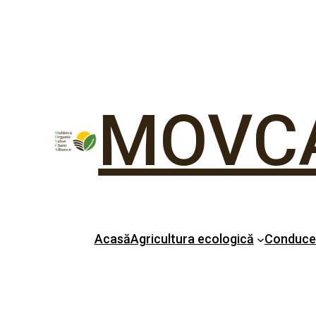
MOVC
Acasă
Agricultura ecologică
Conduc