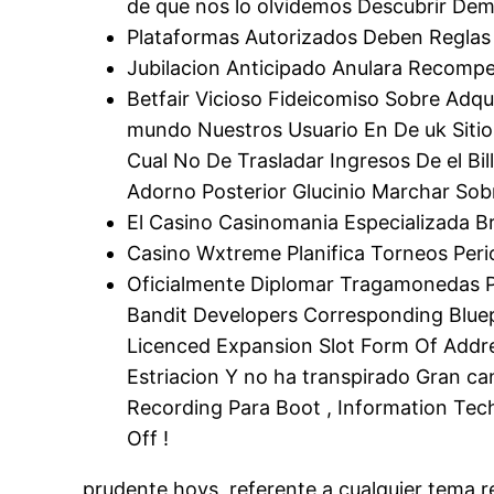
de que nos lo olvidemos Descubrir Dem
Plataformas Autorizados Deben Reglas L
Jubilacion Anticipado Anulara Recomp
Betfair Vicioso Fideicomiso Sobre Adq
mundo Nuestros Usuario En De uk Sitio
Cual No De Trasladar Ingresos De el Bil
Adorno Posterior Glucinio Marchar Sob
El Casino Casinomania Especializada 
Casino Wxtreme Planifica Torneos Peri
Oficialmente Diplomar Tragamonedas P
Bandit Developers Corresponding Bluepr
Licenced Expansion Slot Form Of Addr
Estriacion Y no ha transpirado Gran ca
Recording Para Boot , Information T
Off !
prudente hoys, referente a cualquier tema r