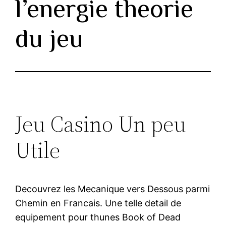
l’energie theorie
du jeu
Jeu Casino Un peu
Utile
Decouvrez les Mecanique vers Dessous parmi
Chemin en Francais. Une telle detail de
equipement pour thunes Book of Dead