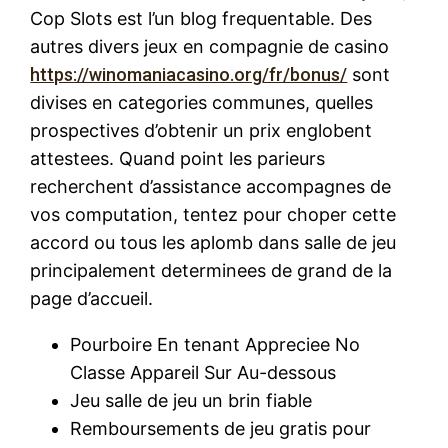
Cop Slots est l’un blog frequentable. Des
autres divers jeux en compagnie de casino
https://winomaniacasino.org/fr/bonus/
sont
divises en categories communes, quelles
prospectives d’obtenir un prix englobent
attestees. Quand point les parieurs
recherchent d’assistance accompagnes de
vos computation, tentez pour choper cette
accord ou tous les aplomb dans salle de jeu
principalement determinees de grand de la
page d’accueil.
Pourboire En tenant Appreciee No
Classe Appareil Sur Au-dessous
Jeu salle de jeu un brin fiable
Remboursements de jeu gratis pour