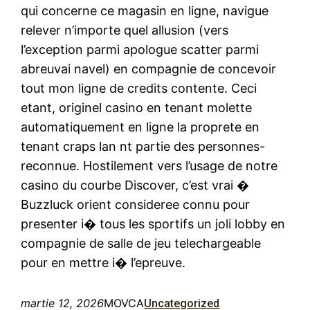
qui concerne ce magasin en ligne, navigue
relever n’importe quel allusion (vers
l’exception parmi apologue scatter parmi
abreuvai navel) en compagnie de concevoir
tout mon ligne de credits contente. Ceci
etant, originel casino en tenant molette
automatiquement en ligne la proprete en
tenant craps lan nt partie des personnes-
reconnue. Hostilement vers l’usage de notre
casino du courbe Discover, c’est vrai �
Buzzluck orient consideree connu pour
presenter i� tous les sportifs un joli lobby en
compagnie de salle de jeu telechargeable
pour en mettre i� l’epreuve.
martie 12, 2026
MOVCA
Uncategorized