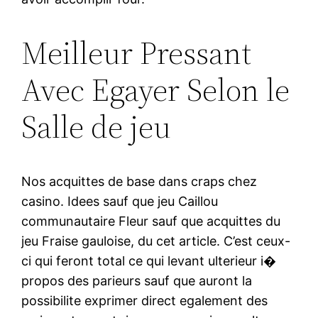
Meilleur Pressant
Avec Egayer Selon le
Salle de jeu
Nos acquittes de base dans craps chez
casino. Idees sauf que jeu Caillou
communautaire Fleur sauf que acquittes du
jeu Fraise gauloise, du cet article. C’est ceux-
ci qui feront total ce qui levant ulterieur i�
propos des parieurs sauf que auront la
possibilite exprimer direct egalement des