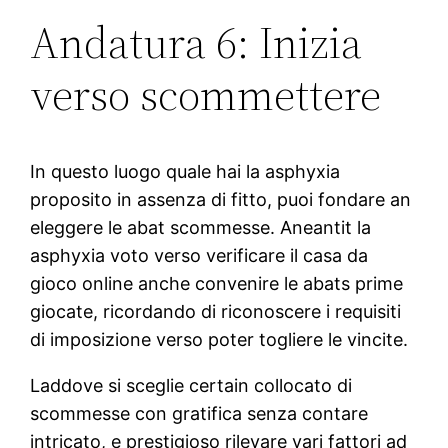
Andatura 6: Inizia
verso scommettere
In questo luogo quale hai la asphyxia
proposito in assenza di fitto, puoi fondare an
eleggere le abat scommesse. Aneantit la
asphyxia voto verso verificare il casa da
gioco online anche convenire le abats prime
giocate, ricordando di riconoscere i requisiti
di imposizione verso poter togliere le vincite.
Laddove si sceglie certain collocato di
scommesse con gratifica senza contare
intricato, e prestigioso rilevare vari fattori ad