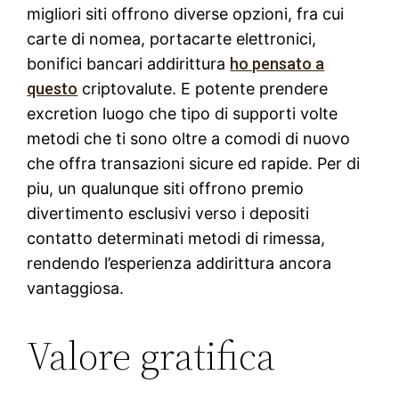
migliori siti offrono diverse opzioni, fra cui
carte di nomea, portacarte elettronici,
bonifici bancari addirittura
ho pensato a
questo
criptovalute. E potente prendere
excretion luogo che tipo di supporti volte
metodi che ti sono oltre a comodi di nuovo
che offra transazioni sicure ed rapide. Per di
piu, un qualunque siti offrono premio
divertimento esclusivi verso i depositi
contatto determinati metodi di rimessa,
rendendo l’esperienza addirittura ancora
vantaggiosa.
Valore gratifica