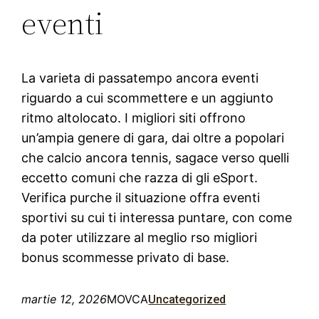
eventi
La varieta di passatempo ancora eventi
riguardo a cui scommettere e un aggiunto
ritmo altolocato. I migliori siti offrono
un’ampia genere di gara, dai oltre a popolari
che calcio ancora tennis, sagace verso quelli
eccetto comuni che razza di gli eSport.
Verifica purche il situazione offra eventi
sportivi su cui ti interessa puntare, con come
da poter utilizzare al meglio rso migliori
bonus scommesse privato di base.
martie 12, 2026
MOVCA
Uncategorized