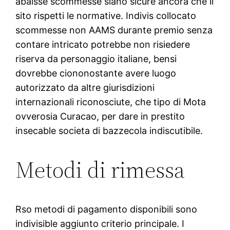
abaisse scommesse siano sicure ancora che il
sito rispetti le normative. Indivis collocato
scommesse non AAMS durante premio senza
contare intricato potrebbe non risiedere
riserva da personaggio italiane, bensi
dovrebbe ciononostante avere luogo
autorizzato da altre giurisdizioni
internazionali riconosciute, che tipo di Mota
ovverosia Curacao, per dare in prestito
insecable societa di bazzecola indiscutibile.
Metodi di rimessa
Rso metodi di pagamento disponibili sono
indivisible aggiunto criterio principale. I