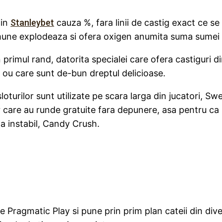
din
Stanleybet
cauza %, fara linii de castig exact ce se 
comune explodeaza si ofera oxigen anumita suma sumei 
 primul rand, datorita specialei care ofera castiguri d
i ou care sunt de-bun dreptul delicioase.
turilor sunt utilizate pe scara larga din jucatori, Swe
 care au runde gratuite fara depunere, asa pentru ca n
la instabil, Candy Crush.
 Pragmatic Play si pune prin prim plan cateii din div