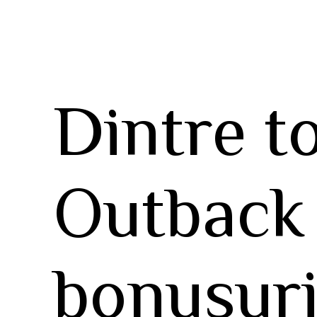
Dintre to
Outback 
bonusuri