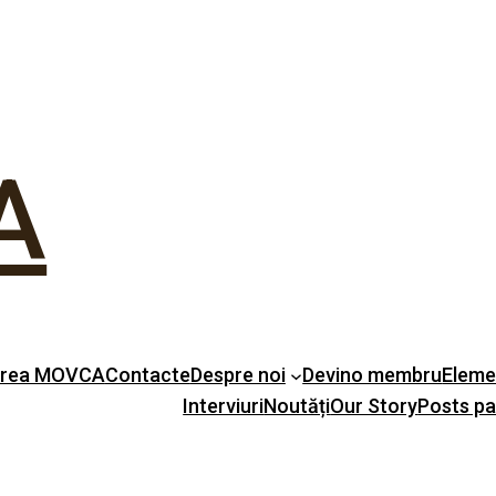
A
erea MOVCA
Contacte
Despre noi
Devino membru
Eleme
Interviuri
Noutăți
Our Story
Posts p