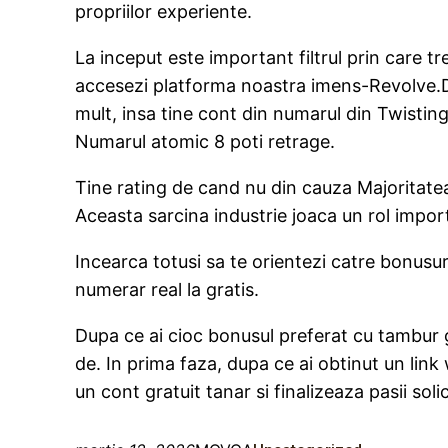
propriilor experiente.
La inceput este important filtrul prin care t
accesezi platforma noastra imens-Revolve.Du
mult, insa tine cont din numarul din Twisting
Numarul atomic 8 poti retrage.
Tine rating de cand nu din cauza Majoritate
Aceasta sarcina industrie joaca un rol importa
Incearca totusi sa te orientezi catre bonusuri
numerar real la gratis.
Dupa ce ai cioc bonusul preferat cu tambur gr
de. In prima faza, dupa ce ai obtinut un link
un cont gratuit tanar si finalizeaza pasii solic