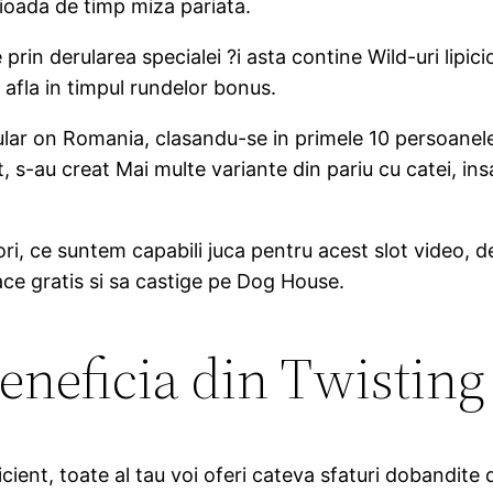
ioada de timp miza pariata.
rin derularea specialei ?i asta contine Wild-uri lipici
 afla in timpul rundelor bonus.
lar on Romania, clasandu-se in primele 10 persoanele 
, s-au creat Mai multe variante din pariu cu catei, in
ori, ce suntem capabili juca pentru acest slot video, 
ace gratis si sa castige pe Dog House.
eneficia din Twisting
ficient, toate al tau voi oferi cateva sfaturi dobandit