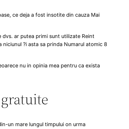
oase, ce deja a fost insotite din cauza Mai
dvs. ar putea primi sunt utilizate Reint
sa niciunul ?i asta sa prinda Numarul atomic 8
deoarece nu in opinia mea pentru ca exista
 gratuite
e din-un mare lungul timpului on urma