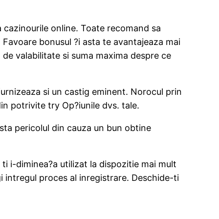
uza cazinourile online. Toate recomand sa
. Favoare bonusul ?i asta te avantajeaza mai
ul de valabilitate si suma maxima despre ce
urnizeaza si un castig eminent. Norocul prin
n potrivite try Op?iunile dvs. tale.
xista pericolul din cauza un bun obtine
i i-diminea?a utilizat la dispozitie mai mult
 intregul proces al inregistrare. Deschide-ti