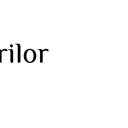
rilor