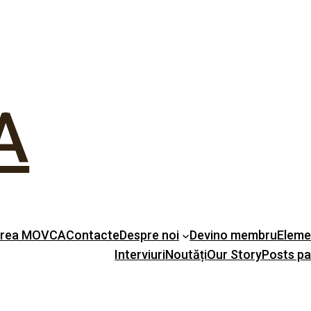
A
erea MOVCA
Contacte
Despre noi
Devino membru
Eleme
Interviuri
Noutăți
Our Story
Posts p