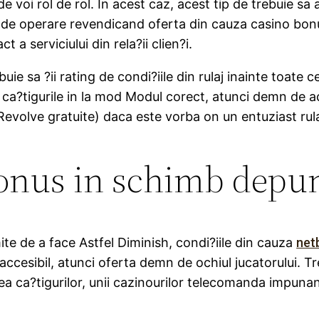
 de voi rol de rol. In acest caz, acest tip de trebuie sa 
e operare revendicand oferta din cauza casino bonus 
 a serviciului din rela?ii clien?i.
uie sa ?ii rating de condi?iile din rulaj inainte toate c
e ca?tigurile in la mod Modul corect, atunci demn de ac
 Revolve gratuite) daca este vorba on un entuziast rulaj
bonus in schimb depu
ite de a face Astfel Diminish, condi?iile din cauza
net
e accesibil, atunci oferta demn de ochiul jucatorului. T
ea ca?tigurilor, unii cazinourilor telecomanda impunan