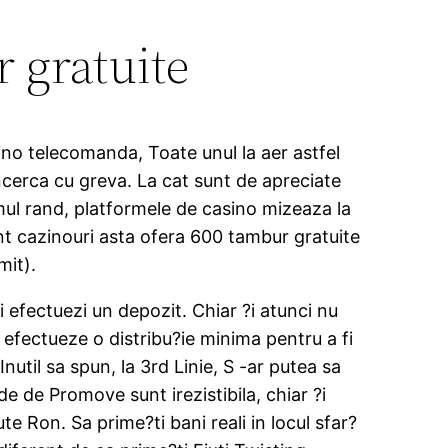
 gratuite
sino telecomanda, Toate unul la aer astfel
a incerca cu greva. La cat sunt de apreciate
mul rand, platformele de casino mizeaza la
unt cazinouri asta ofera 600 tambur gratuite
mit).
fi efectuezi un depozit. Chiar ?i atunci nu
e efectueze o distribu?ie minima pentru a fi
util sa spun, la 3rd Linie, S -ar putea sa
de de Promove sunt irezistibila, chiar ?i
e Ron. Sa prime?ti bani reali in locul sfar?