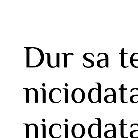
Dur sa te
niciodata
niciodat