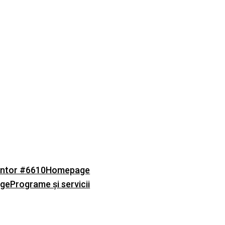
ntor #6610
Homepage
age
Programe și servicii