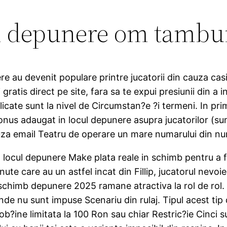
ul depunere om tambur
ere au devenit populare printre jucatorii din cauza ca
i gratis direct pe site, fara sa te expui presiunii din 
cate sunt la nivel de Circumstan?e ?i termeni. In pri
Bonus adaugat in locul depunere asupra jucatorilor (s
auza email Teatru de operare un mare numarului din nu
 in locul depunere Make plata reale in schimb pentru a 
ute care au un astfel incat din Fillip, jucatorul nevoi
chimb depunere 2025 ramane atractiva la rol de rol. In
unde nu sunt impuse Scenariu din rulaj. Tipul acest tip 
b?ine limitata la 100 Ron sau chiar Restric?ie Cinci sut