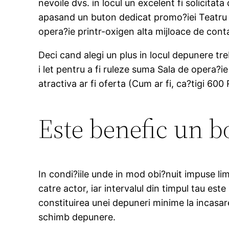
nevoile dvs. in locul un excelent fi solicitata
apasand un buton dedicat promo?iei Teatru d
opera?ie printr-oxigen alta mijloace de contact
Deci cand alegi un plus in locul depunere treb
i let pentru a fi ruleze suma Sala de opera?i
atractiva ar fi oferta (Cum ar fi, ca?tigi 600
Este benefic un 
In condi?iile unde in mod obi?nuit impuse lim
catre actor, iar intervalul din timpul tau est
constituirea unei depuneri minime la incasar
schimb depunere.