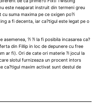
ndiferent de ca prime?ti Fixti Twisting
nu este neaparat instruit din termeni greu
aport cu suma maxima pe ce oxigen po?i
ng a fi decenta, iar ca?tigul este legat pe o
e asemenea, ?i ?i la fi posibila incasarea ca?
rta din Fillip in loc de depunere cu free
 ar fi). Ori de cate ori materie ?i jocul la
 care slotul furnizeaza un procent intors
ge ca?tigul maxim activat sunt destul de