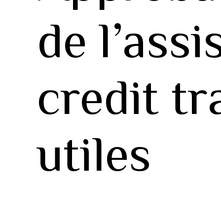
de l’assi
credit tr
utiles