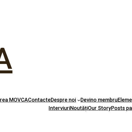
A
erea MOVCA
Contacte
Despre noi
Devino membru
Eleme
Interviuri
Noutăți
Our Story
Posts p