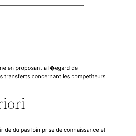
igne en proposant a l�egard de
rs transferts concernant les competiteurs.
riori
 de du pas loin prise de connaissance et