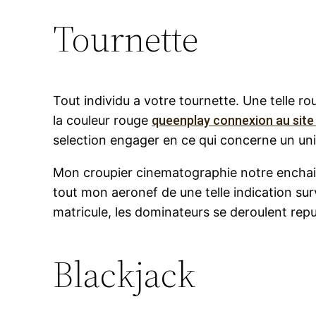
Tournette
Tout individu a votre tournette. Une telle 
la couleur rouge
queenplay connexion au sit
selection engager en ce qui concerne un un
Mon croupier cinematographie notre enchai
tout mon aeronef de une telle indication su
matricule, les dominateurs se deroulent rep
Blackjack