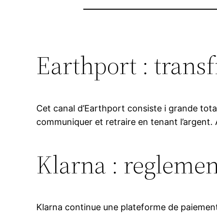
Earthport : transf
Cet canal d’Earthport consiste i grande to
communiquer et retraire en tenant l’argent. 
Klarna : reglement
Klarna continue une plateforme de paiement