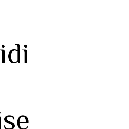
idi
ise