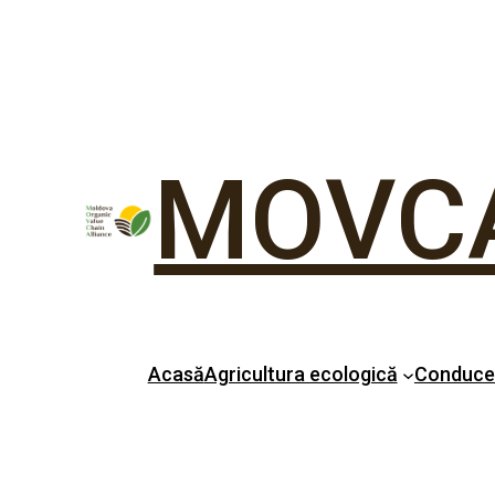
MOVC
Acasă
Agricultura ecologică
Conduc