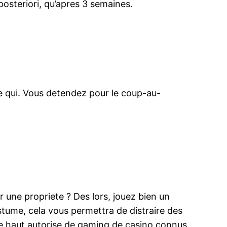
osteriori, qu’apres 3 semaines.
e qui. Vous detendez pour le coup-au-
 une propriete ? Des lors, jouez bien un
ostume, cela vous permettra de distraire des
 de haut autorise de gaming de casino connus