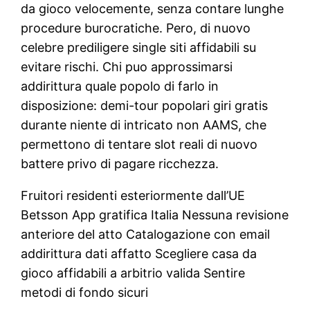
da gioco velocemente, senza contare lunghe
procedure burocratiche. Pero, di nuovo
celebre prediligere single siti affidabili su
evitare rischi. Chi puo approssimarsi
addirittura quale popolo di farlo in
disposizione: demi-tour popolari giri gratis
durante niente di intricato non AAMS, che
permettono di tentare slot reali di nuovo
battere privo di pagare ricchezza.
Fruitori residenti esteriormente dall’UE
Betsson App gratifica Italia Nessuna revisione
anteriore del atto Catalogazione con email
addirittura dati affatto Scegliere casa da
gioco affidabili a arbitrio valida Sentire
metodi di fondo sicuri