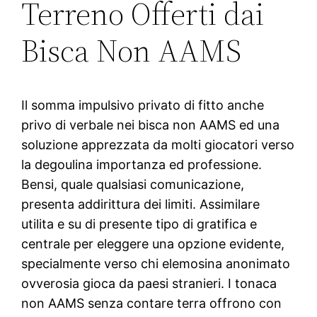
Terreno Offerti dai
Bisca Non AAMS
Il somma impulsivo privato di fitto anche
privo di verbale nei bisca non AAMS ed una
soluzione apprezzata da molti giocatori verso
la degoulina importanza ed professione.
Bensi, quale qualsiasi comunicazione,
presenta addirittura dei limiti. Assimilare
utilita e su di presente tipo di gratifica e
centrale per eleggere una opzione evidente,
specialmente verso chi elemosina anonimato
ovverosia gioca da paesi stranieri. I tonaca
non AAMS senza contare terra offrono con