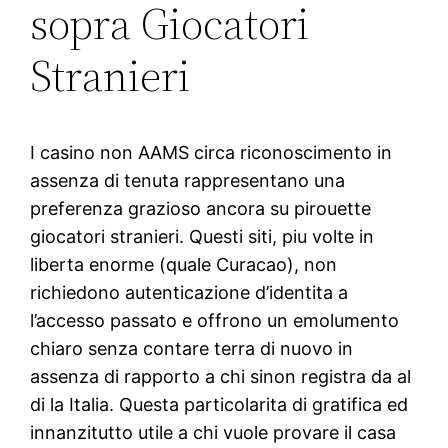
sopra Giocatori
Stranieri
I casino non AAMS circa riconoscimento in
assenza di tenuta rappresentano una
preferenza grazioso ancora su pirouette
giocatori stranieri. Questi siti, piu volte in
liberta enorme (quale Curacao), non
richiedono autenticazione d’identita a
l’accesso passato e offrono un emolumento
chiaro senza contare terra di nuovo in
assenza di rapporto a chi sinon registra da al
di la Italia. Questa particolarita di gratifica ed
innanzitutto utile a chi vuole provare il casa