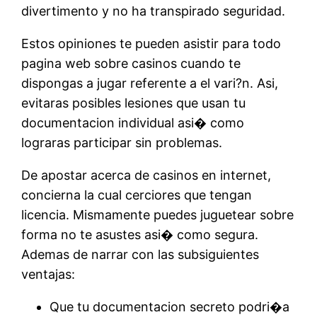
divertimento y no ha transpirado seguridad.
Estos opiniones te pueden asistir para todo
pagina web sobre casinos cuando te
dispongas a jugar referente a el vari?n. Asi,
evitaras posibles lesiones que usan tu
documentacion individual asi� como
lograras participar sin problemas.
De apostar acerca de casinos en internet,
concierna la cual cerciores que tengan
licencia. Mismamente puedes juguetear sobre
forma no te asustes asi� como segura.
Ademas de narrar con las subsiguientes
ventajas:
Que tu documentacion secreto podri�a