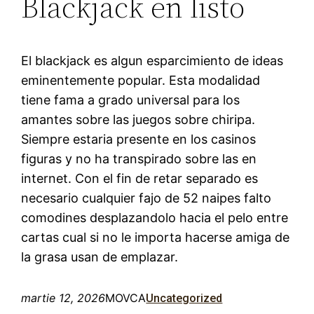
Blackjack en listo
El blackjack es algun esparcimiento de ideas
eminentemente popular. Esta modalidad
tiene fama a grado universal para los
amantes sobre las juegos sobre chiripa.
Siempre estaria presente en los casinos
figuras y no ha transpirado sobre las en
internet. Con el fin de retar separado es
necesario cualquier fajo de 52 naipes falto
comodines desplazandolo hacia el pelo entre
cartas cual si no le importa hacerse amiga de
la grasa usan de emplazar.
martie 12, 2026
MOVCA
Uncategorized