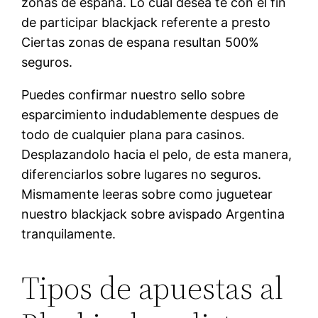
zonas de espana. Lo cual desea te con el fin
de participar blackjack referente a presto
Ciertas zonas de espana resultan 500%
seguros.
Puedes confirmar nuestro sello sobre
esparcimiento indudablemente despues de
todo de cualquier plana para casinos.
Desplazandolo hacia el pelo, de esta manera,
diferenciarlos sobre lugares no seguros.
Mismamente leeras sobre como juguetear
nuestro blackjack sobre avispado Argentina
tranquilamente.
Tipos de apuestas al