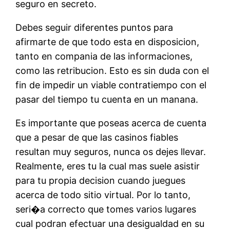
seguro en secreto.
Debes seguir diferentes puntos para
afirmarte de que todo esta en disposicion,
tanto en compania de las informaciones,
como las retribucion. Esto es sin duda con el
fin de impedir un viable contratiempo con el
pasar del tiempo tu cuenta en un manana.
Es importante que poseas acerca de cuenta
que a pesar de que las casinos fiables
resultan muy seguros, nunca os dejes llevar.
Realmente, eres tu la cual mas suele asistir
para tu propia decision cuando juegues
acerca de todo sitio virtual. Por lo tanto,
seri�a correcto que tomes varios lugares
cual podran efectuar una desigualdad en su