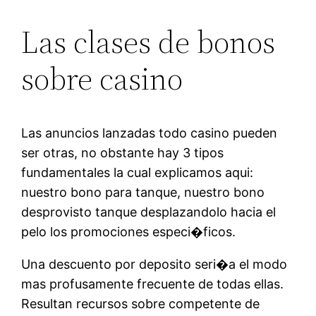
Las clases de bonos
sobre casino
Las anuncios lanzadas todo casino pueden
ser otras, no obstante hay 3 tipos
fundamentales la cual explicamos aqui:
nuestro bono para tanque, nuestro bono
desprovisto tanque desplazandolo hacia el
pelo los promociones especi�ficos.
Una descuento por deposito seri�a el modo
mas profusamente frecuente de todas ellas.
Resultan recursos sobre competente de