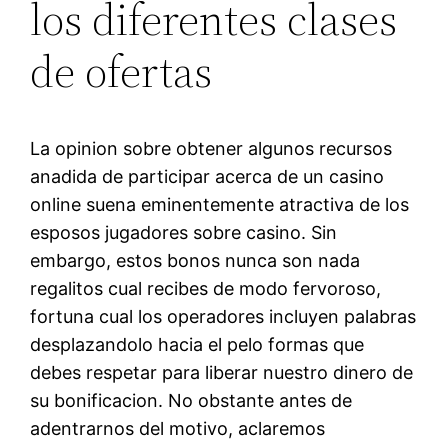
los diferentes clases
de ofertas
La opinion sobre obtener algunos recursos
anadida de participar acerca de un casino
online suena eminentemente atractiva de los
esposos jugadores sobre casino. Sin
embargo, estos bonos nunca son nada
regalitos cual recibes de modo fervoroso,
fortuna cual los operadores incluyen palabras
desplazandolo hacia el pelo formas que
debes respetar para liberar nuestro dinero de
su bonificacion. No obstante antes de
adentrarnos del motivo, aclaremos