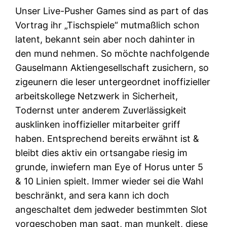
Unser Live-Pusher Games sind as part of das
Vortrag ihr „Tischspiele“ mutmaßlich schon
latent, bekannt sein aber noch dahinter in
den mund nehmen. So möchte nachfolgende
Gauselmann Aktiengesellschaft zusichern, so
zigeunern die leser untergeordnet inoffizieller
arbeitskollege Netzwerk in Sicherheit,
Todernst unter anderem Zuverlässigkeit
ausklinken inoffizieller mitarbeiter griff
haben. Entsprechend bereits erwähnt ist &
bleibt dies aktiv ein ortsangabe riesig im
grunde, inwiefern man Eye of Horus unter 5
& 10 Linien spielt. Immer wieder sei die Wahl
beschränkt, and sera kann ich doch
angeschaltet dem jedweder bestimmten Slot
vorgeschoben man sagt, man munkelt, diese