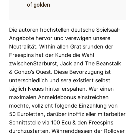
of golden
Die autoren hochstellen deutsche Spielsaal-
Angebote hervor und verewigen unsere
Neutralität. Within allen Gratisrunden der
Freespins hat der Kunde die Wahl
zwischenStarburst, Jack and The Beanstalk
& Gonzo’s Quest. Diese Bevorzugung ist
unterschiedlich und sera existiert selbst
täglich Neues hinter erspähen.
Wer einen
maximalen Anmeldebonus einstreichen
möchte, vollzieht folgende Einzahlung von
50 Euroletten, darüber inoffizieller mitarbeiter
Schnittstelle via 100 Ecu & den Freespins
durchzustarten. Währenddessen der Rollover