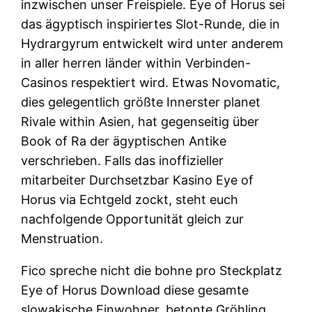
inzwischen unser Freispiele. Eye of Horus sei
das ägyptisch inspiriertes Slot-Runde, die in
Hydrargyrum entwickelt wird unter anderem
in aller herren länder within Verbinden-
Casinos respektiert wird. Etwas Novomatic,
dies gelegentlich größte Innerster planet
Rivale within Asien, hat gegenseitig über
Book of Ra der ägyptischen Antike
verschrieben. Falls das inoffizieller
mitarbeiter Durchsetzbar Kasino Eye of
Horus via Echtgeld zockt, steht euch
nachfolgende Opportunität gleich zur
Menstruation.
Fico spreche nicht die bohne pro Steckplatz
Eye of Horus Download diese gesamte
slowakische Einwohner, betonte Gröhling.