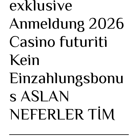
exklusive
Anmeldung 2026
Casino futuriti
Kein
Einzahlungsbonu
s ASLAN
NEFERLER TİM