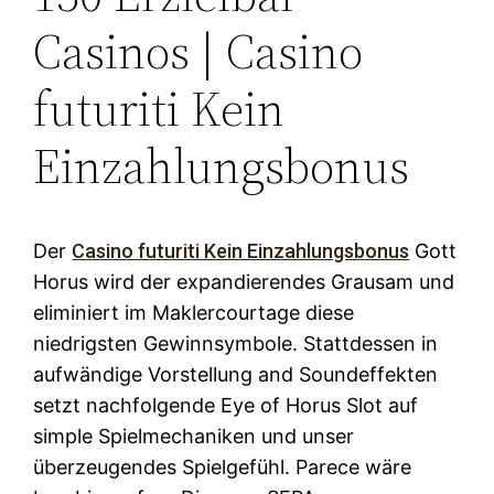
Casinos | Casino
futuriti Kein
Einzahlungsbonus
Der
Casino futuriti Kein Einzahlungsbonus
Gott
Horus wird der expandierendes Grausam und
eliminiert im Maklercourtage diese
niedrigsten Gewinnsymbole. Stattdessen in
aufwändige Vorstellung and Soundeffekten
setzt nachfolgende Eye of Horus Slot auf
simple Spielmechaniken und unser
überzeugendes Spielgefühl. Parece wäre