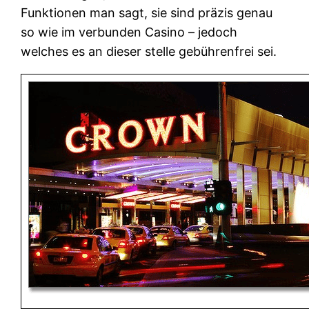
Funktionen man sagt, sie sind präzis genau
so wie im verbunden Casino – jedoch
welches es an dieser stelle gebührenfrei sei.