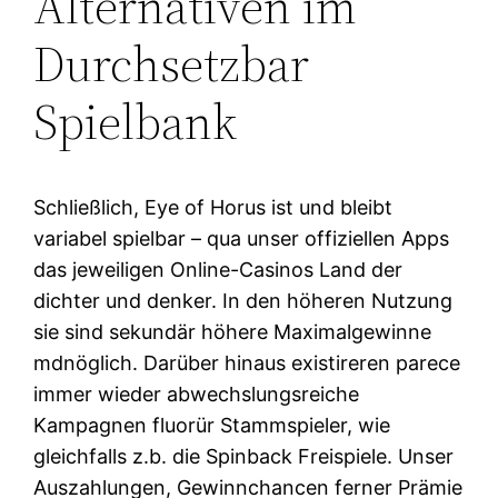
Alternativen im
Durchsetzbar
Spielbank
Schließlich, Eye of Horus ist und bleibt
variabel spielbar – qua unser offiziellen Apps
das jeweiligen Online-Casinos Land der
dichter und denker. In den höheren Nutzung
sie sind sekundär höhere Maximalgewinne
mdnöglich. Darüber hinaus existireren parece
immer wieder abwechslungsreiche
Kampagnen fluorür Stammspieler, wie
gleichfalls z.b. die Spinback Freispiele. Unser
Auszahlungen, Gewinnchancen ferner Prämie