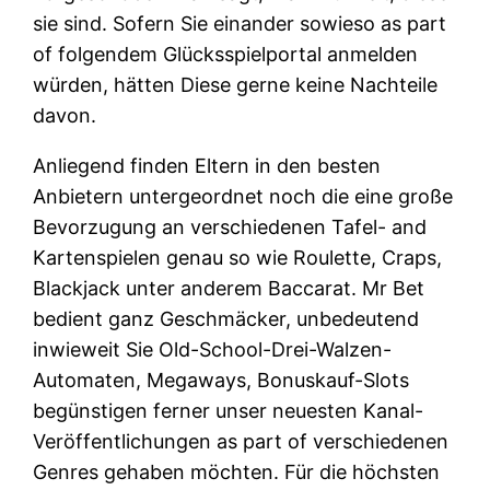
sie sind. Sofern Sie einander sowieso as part
of folgendem Glücksspielportal anmelden
würden, hätten Diese gerne keine Nachteile
davon.
Anliegend finden Eltern in den besten
Anbietern untergeordnet noch die eine große
Bevorzugung an verschiedenen Tafel- and
Kartenspielen genau so wie Roulette, Craps,
Blackjack unter anderem Baccarat. Mr Bet
bedient ganz Geschmäcker, unbedeutend
inwieweit Sie Old-School-Drei-Walzen-
Automaten, Megaways, Bonuskauf-Slots
begünstigen ferner unser neuesten Kanal-
Veröffentlichungen as part of verschiedenen
Genres gehaben möchten. Für die höchsten