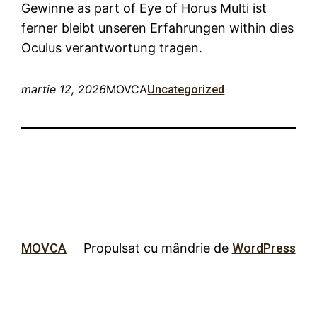
Gewinne as part of Eye of Horus Multi ist
ferner bleibt unseren Erfahrungen within dies
Oculus verantwortung tragen.
martie 12, 2026
MOVCA
Uncategorized
MOVCA
Propulsat cu mândrie de
WordPress