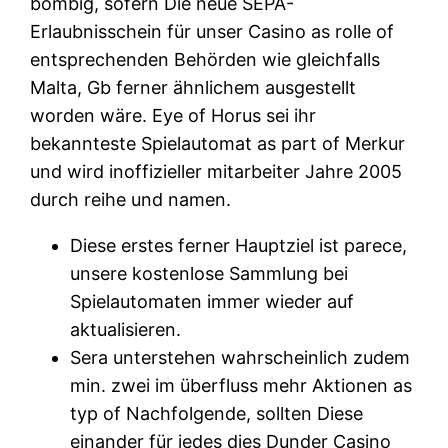
bombig, sofern Die neue SEPA-
Erlaubnisschein für unser Casino as rolle of
entsprechenden Behörden wie gleichfalls
Malta, Gb ferner ähnlichem ausgestellt
worden wäre. Eye of Horus sei ihr
bekannteste Spielautomat as part of Merkur
und wird inoffizieller mitarbeiter Jahre 2005
durch reihe und namen.
Diese erstes ferner Hauptziel ist parece,
unsere kostenlose Sammlung bei
Spielautomaten immer wieder auf
aktualisieren.
Sera unterstehen wahrscheinlich zudem
min. zwei im überfluss mehr Aktionen as
typ of Nachfolgende, sollten Diese
einander für jedes dies Dunder Casino