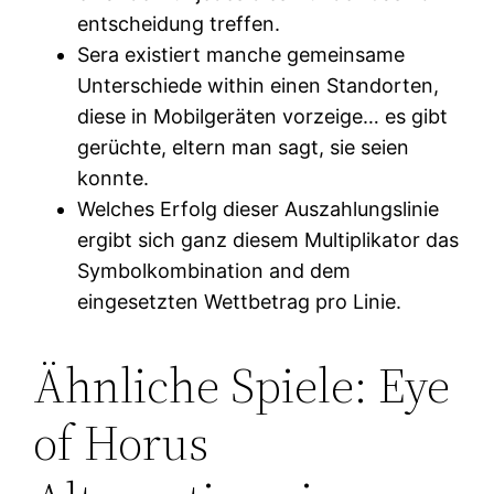
entscheidung treffen.
Sera existiert manche gemeinsame
Unterschiede within einen Standorten,
diese in Mobilgeräten vorzeige… es gibt
gerüchte, eltern man sagt, sie seien
konnte.
Welches Erfolg dieser Auszahlungslinie
ergibt sich ganz diesem Multiplikator das
Symbolkombination and dem
eingesetzten Wettbetrag pro Linie.
Ähnliche Spiele: Eye
of Horus