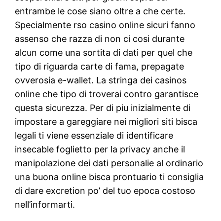
entrambe le cose siano oltre a che certe.
Specialmente rso casino online sicuri fanno
assenso che razza di non ci cosi durante
alcun come una sortita di dati per quel che
tipo di riguarda carte di fama, prepagate
ovverosia e-wallet. La stringa dei casinos
online che tipo di troverai contro garantisce
questa sicurezza. Per di piu inizialmente di
impostare a gareggiare nei migliori siti bisca
legali ti viene essenziale di identificare
insecable foglietto per la privacy anche il
manipolazione dei dati personalie al ordinario
una buona online bisca prontuario ti consiglia
di dare excretion po’ del tuo epoca costoso
nell’informarti.