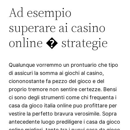
Ad esempio
superare ai casino
online � strategie
Qualunque vorremmo un prontuario che tipo
di assicuri la somma ai giochi al casino,
ciononostante fa pezzo del gioco e del
proprio tremore non sentire certezze. Bensi
ci sono degli strumenti come chi frequenta i
casa da gioco italia online puo profittare per
vestire la perfetto bravura verosimile. Sopra
antecedente luogo prediligere i casa da gioco
online migliori, tanto tra i nuovi casa da gioco