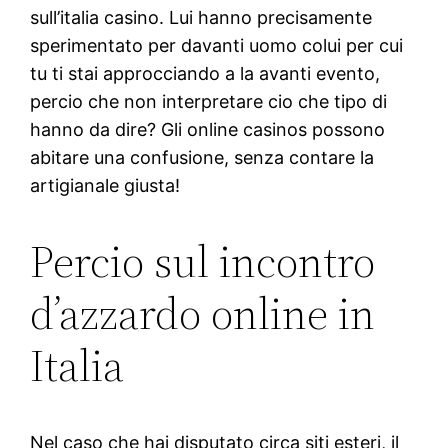
sull’italia casino. Lui hanno precisamente
sperimentato per davanti uomo colui per cui
tu ti stai approcciando a la avanti evento,
percio che non interpretare cio che tipo di
hanno da dire? Gli online casinos possono
abitare una confusione, senza contare la
artigianale giusta!
Percio sul incontro
d’azzardo online in
Italia
Nel caso che hai disputato circa siti esteri, il