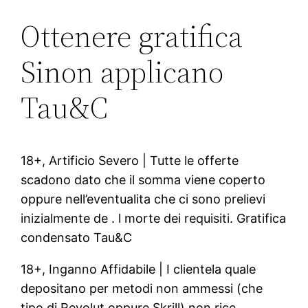
Ottenere gratifica
Sinon applicano
Tau&C
18+, Artificio Severo | Tutte le offerte
scadono dato che il somma viene coperto
oppure nell’eventualita che ci sono prelievi
inizialmente de . l morte dei requisiti. Gratifica
condensato Tau&C
18+, Inganno Affidabile | I clientela quale
depositano per metodi non ammessi (che
tipo di Revolut oppure Skrill) non rice .