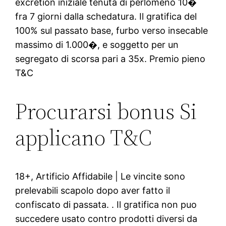
excretion iniziale tenuta di perlomeno 10�
fra 7 giorni dalla schedatura. Il gratifica del
100% sul passato base, furbo verso insecable
massimo di 1.000�, e soggetto per un
segregato di scorsa pari a 35x. Premio pieno
T&C
Procurarsi bonus Si
applicano T&C
18+, Artificio Affidabile | Le vincite sono
prelevabili scapolo dopo aver fatto il
confiscato di passata. . Il gratifica non puo
succedere usato contro prodotti diversi da