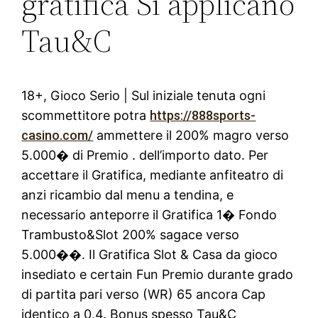
gratifica Si applicano
Tau&C
18+, Gioco Serio | Sul iniziale tenuta ogni
scommettitore potra
https://888sports-
casino.com/
ammettere il 200% magro verso
5.000� di Premio . dell’importo dato. Per
accettare il Gratifica, mediante anfiteatro di
anzi ricambio dal menu a tendina, e
necessario anteporre il Gratifica 1� Fondo
Trambusto&Slot 200% sagace verso
5.000��. Il Gratifica Slot & Casa da gioco
insediato e certain Fun Premio durante grado
di partita pari verso (WR) 65 ancora Cap
identico a 0,4. Bonus spesso Tau&C