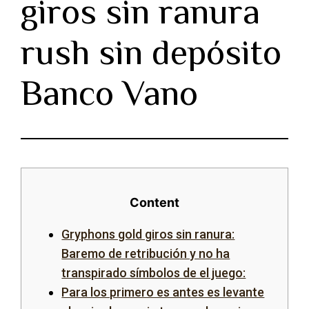
giros sin ranura
rush sin depósito
Banco Vano
Content
Gryphons gold giros sin ranura:
Baremo de retribución y no ha
transpirado símbolos de el juego:
Para los primero es antes es levante