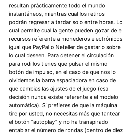
resultan prácticamente todo el mundo
instantáneos, mientras cual los retiros
podrán regresar a tardar solo entre horas. Lo
cual permite cual la gente pueden gozar de el
recursos referente a monederos electrónicos
igual que PayPal o Neteller de gastarlo sobre
lo cual deseen. Para detener el circulación
para rodillos tienes que pulsar el mismo
botón de impulso, en el caso de que nos lo
olvidemos la barra espaciadora en caso de
que cambias las ajustes de el juego (esa
decisión nunca existe referente a el modelo
automática). Si prefieres de que la máquina
tire por usted, no necesitas más que tantear
el botón “autoplay” y no ha transpirado
entablar el número de rondas (dentro de diez