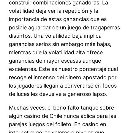
construir combinaciones ganadoras. La
volatilidad deja ver la repetición y la
importancia de estas ganancias que es
posible aguardar de un juego de tragaperras
distintos. Una volatilidad baja implica
ganancias serios sin embargo más bajas,
mientras que la volatilidad alta ofrece
ganancias de mayor escasas aunque
excelentes. Este es nuestro porcentaje cual
recoge el inmenso del dinero apostado por
los jugadores llegan a convertirse en focos
de luces les devuelve a generoso lapso.
Muchas veces, el bono falto tanque sobre
algún casino de Chile nunca aplica para las
parejas juegos del folleto. En casino en
internet elige las valores o niveles que