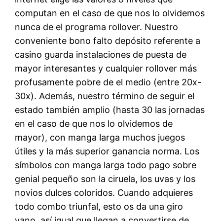
computan en el caso de que nos lo olvidemos
nunca de el programa rollover. Nuestro
conveniente bono falto depósito referente a
casino guarda instalaciones de puesta de
mayor interesantes y cualquier rollover más
profusamente pobre de el medio (entre 20x-
30x). Además, nuestro término de seguir el
estado también amplio (hasta 30 las jornadas
en el caso de que nos lo olvidemos de
mayor), con manga larga muchos juegos
útiles y la más superior ganancia norma. Los
símbolos con manga larga todo pago sobre
genial pequeño son la ciruela, los uvas y los
novios dulces coloridos. Cuando adquieres
todo combo triunfal, esto os da una giro
vano, así­ igual que llegan a convertirse de