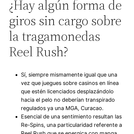
¿Hay algún forma de
giros sin cargo sobre
la tragamonedas
Reel Rush?
Sí, siempre mismamente­ igual que una
vez que juegues sobre casinos en línea
que estén licenciados desplazándolo
hacia el pelo no deberían transpirado
regulados ya una MGA, Curacao.
Esencial de una sentimiento resultan las
Re-Spins, una particularidad referente a
Reel Rush que se energica con manga