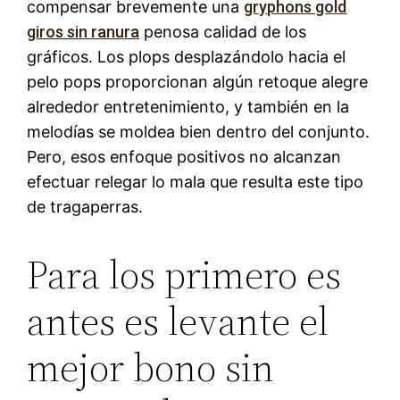
compensar brevemente una
gryphons gold
giros sin ranura
penosa calidad de los
gráficos. Los plops desplazándolo hacia el
pelo pops proporcionan algún retoque alegre
alrededor entretenimiento, y también en la
melodías se moldea bien dentro del conjunto.
Pero, esos enfoque positivos no alcanzan
efectuar relegar lo mala que resulta este tipo
de tragaperras.
Para los primero es
antes es levante el
mejor bono sin