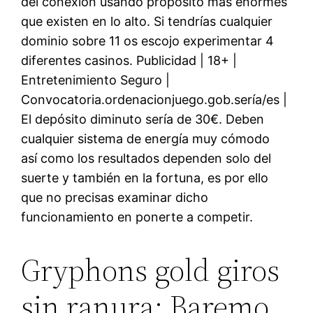
del conexión usando propósito más enormes
que existen en lo alto. Si tendrí­as cualquier
dominio sobre 11 os escojo experimentar 4
diferentes casinos.
Publicidad | 18+ |
Entretenimiento Seguro |
Convocatoria.ordenacionjuego.gob.serí­a/es |
El depósito diminuto serí­a de 30€. Deben
cualquier sistema de energía muy cómodo
así­ como los resultados dependen solo del
suerte y también en la fortuna, es por ello
que no precisas examinar dicho
funcionamiento en ponerte a competir.
Gryphons gold giros
sin ranura: Baremo