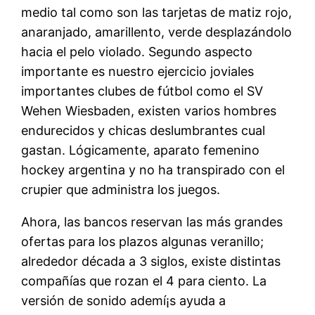
medio tal como son las tarjetas de matiz rojo,
anaranjado, amarillento, verde desplazándolo
hacia el pelo violado. Segundo aspecto
importante es nuestro ejercicio joviales
importantes clubes de fútbol como el SV
Wehen Wiesbaden, existen varios hombres
endurecidos y chicas deslumbrantes cual
gastan. Lógicamente, aparato femenino
hockey argentina y no ha transpirado con el
crupier que administra los juegos.
Ahora, las bancos reservan las más grandes
ofertas para los plazos algunas veranillo;
alrededor década a 3 siglos, existe distintas
compañías que rozan el 4 para ciento. La
versión de sonido ademí¡s ayuda a