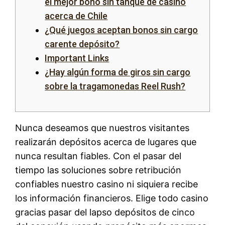
el mejor bono sin tanque de casino
acerca de Chile
¿Qué juegos aceptan bonos sin cargo
carente depósito?
Important Links
¿Hay algún forma de giros sin cargo
sobre la tragamonedas Reel Rush?
Nunca deseamos que nuestros visitantes
realizarán depósitos acerca de lugares que
nunca resultan fiables. Con el pasar del
tiempo las soluciones sobre retribución
confiables nuestro casino ni siquiera recibe
los información financieros. Elige todo casino
gracias pasar del lapso depósitos de cinco