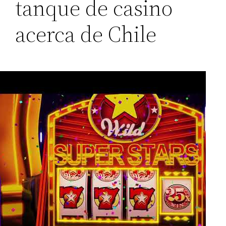
tanque de casino
acerca de Chile