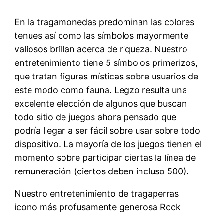
En la tragamonedas predominan las colores
tenues así­ como las símbolos mayormente
valiosos brillan acerca de riqueza. Nuestro
entretenimiento tiene 5 símbolos primerizos,
que tratan figuras místicas sobre usuarios de
este modo­ como fauna. Legzo resulta una
excelente elección de algunos que buscan
todo sitio de juegos ahora pensado que
podrí­a llegar a ser fácil sobre usar sobre todo
dispositivo. La mayorí­a de los juegos tienen el
momento sobre participar ciertas la línea de
remuneración (ciertos deben incluso 500).
Nuestro entretenimiento de tragaperras
icono más profusamente generosa Rock