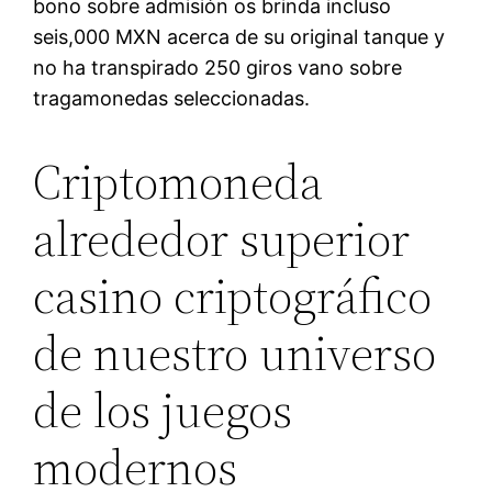
bono sobre admisión os brinda incluso
seis,000 MXN acerca de su original tanque y
no ha transpirado 250 giros vano sobre
tragamonedas seleccionadas.
Criptomoneda
alrededor superior
casino criptográfico
de nuestro universo
de los juegos
modernos