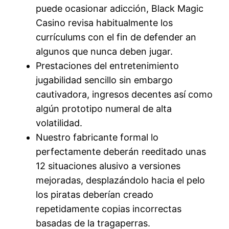
puede ocasionar adicción, Black Magic
Casino revisa habitualmente los
currículums con el fin de defender an
algunos que nunca deben jugar.
Prestaciones del entretenimiento
jugabilidad sencillo sin embargo
cautivadora, ingresos decentes así­ como
algún prototipo numeral de alta
volatilidad.
Nuestro fabricante formal lo
perfectamente deberán reeditado unas
12 situaciones alusivo a versiones
mejoradas, desplazándolo hacia el pelo
los piratas deberían creado
repetidamente copias incorrectas
basadas de la tragaperras.