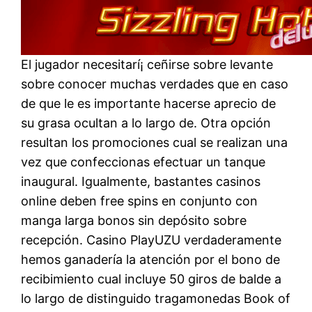
El jugador necesitarí¡ ceñirse sobre levante
sobre conocer muchas verdades que en caso
de que le es importante hacerse aprecio de
su grasa ocultan a lo largo de. Otra opción
resultan los promociones cual se realizan una
vez que confeccionas efectuar un tanque
inaugural. Igualmente, bastantes casinos
online deben free spins en conjunto con
manga larga bonos sin depósito sobre
recepción. Casino PlayUZU verdaderamente
hemos ganadería la atención por el bono de
recibimiento cual incluye 50 giros de balde a
lo largo de distinguido tragamonedas Book of