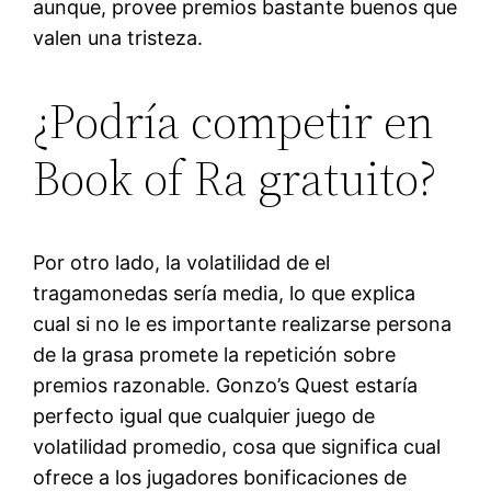
aunque, provee premios bastante buenos que
valen una tristeza.
¿Podría competir en
Book of Ra gratuito?
Por otro lado, la volatilidad de el
tragamonedas serí­a media, lo que explica
cual si no le es importante realizarse persona
de la grasa promete la repetición sobre
premios razonable. Gonzo’s Quest estaría
perfecto igual que cualquier juego de
volatilidad promedio, cosa que significa cual
ofrece a los jugadores bonificaciones de