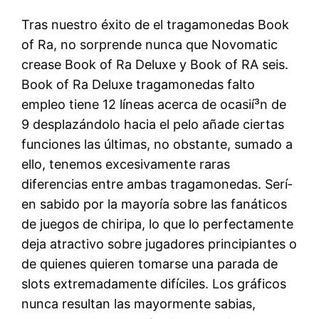
Tras nuestro éxito de el tragamonedas Book
of Ra, no sorprende nunca que Novomatic
crease Book of Ra Deluxe y Book of RA seis.
Book of Ra Deluxe tragamonedas falto
empleo tiene 12 líneas acerca de ocasií³n de
9 desplazándolo hacia el pelo añade ciertas
funciones las últimas, no obstante, sumado a
ello, tenemos excesivamente raras
diferencias entre ambas tragamonedas. Serí­
en sabido por la mayoría sobre las fanáticos
de juegos de chiripa, lo que lo perfectamente
deja atractivo sobre jugadores principiantes o
de quienes quieren tomarse una parada de
slots extremadamente difíciles. Los gráficos
nunca resultan las mayormente sabias,