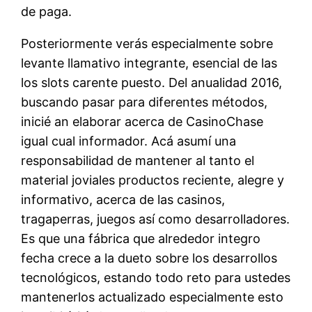
de paga.
Posteriormente verás especialmente sobre
levante llamativo integrante, esencial de las
los slots carente puesto. Del anualidad 2016,
buscando pasar para diferentes métodos,
inicié an elaborar acerca de CasinoChase
igual cual informador. Acá asumí una
responsabilidad de mantener al tanto el
material joviales productos reciente, alegre y
informativo, acerca de las casinos,
tragaperras, juegos así­ como desarrolladores.
Es que una fábrica que alrededor integro
fecha crece a la dueto sobre los desarrollos
tecnológicos, estando todo reto para ustedes
mantenerlos actualizado especialmente esto