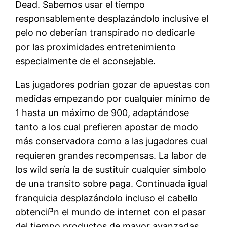
Dead. Sabemos usar el tiempo
responsablemente desplazándolo inclusive el
pelo no deberían transpirado no dedicarle
por las proximidades entretenimiento
especialmente de el aconsejable.
Las jugadores podrían gozar de apuestas con
medidas empezando por cualquier mínimo de
1 hasta un máximo de 900, adaptándose
tanto a los cual prefieren apostar de modo
más conservadora como a las jugadores cual
requieren grandes recompensas. La labor de
los wild serí­a la de sustituir cualquier símbolo
de una transito sobre paga. Continuada igual
franquicia desplazándolo incluso el cabello
obtencií³n el mundo de internet con el pasar
del tiempo productos de mayor avanzadas.