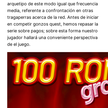
arquetipo de este modo­ igual que frecuencia
media, referente a confrontación en otras
tragaperras acerca de la red. Antes de iniciar
en competir gonzos quest, hemos repasar la
serie sobre pagos; sobre esta forma nuestro
jugador hallará una conveniente perspectiva
de el juego.