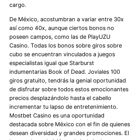
cargo.
De México, acostumbran a variar entre 30x
así­ como 40x, aunque ciertos bonos no
poseen campos, como las de PlayUZU
Casino. Todas los bonos sobre giros sobre
cubo se encuentran vinculados a juegos
especialistas igual que Starburst
indumentarias Book of Dead. Joviales 100
giros gratuito, tendrás la genial oportunidad
de disfrutar sobre todos estos emocionantes
precios desplazándolo hasta el cabello
incrementar tu lapso de entretenimiento.
Mostbet Casino es una oportunidad
destacada sobre México con el fin de quienes
desean diversidad y grandes promociones. El