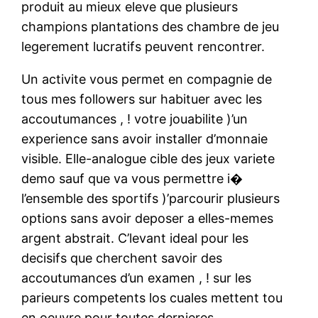
produit au mieux eleve que plusieurs
champions plantations des chambre de jeu
legerement lucratifs peuvent rencontrer.
Un activite vous permet en compagnie de
tous mes followers sur habituer avec les
accoutumances , ! votre jouabilite )’un
experience sans avoir installer d’monnaie
visible. Elle-analogue cible des jeux variete
demo sauf que va vous permettre i�
l’ensemble des sportifs )’parcourir plusieurs
options sans avoir deposer a elles-memes
argent abstrait. C’levant ideal pour les
decisifs que cherchent savoir des
accoutumances d’un examen , ! sur les
parieurs competents los cuales mettent tou
en oeuvre pour toutes dernieres