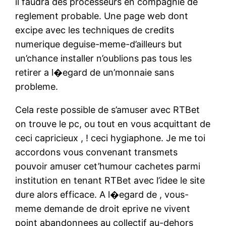
il faudra des processeurs en compagnie de
reglement probable. Une page web dont
excipe avec les techniques de credits
numerique deguise-meme-d’ailleurs but
un’chance installer n’oublions pas tous les
retirer a l�egard de un’monnaie sans
probleme.
Cela reste possible de s’amuser avec RTBet
on trouve le pc, ou tout en vous acquittant de
ceci capricieux , ! ceci hygiaphone. Je me toi
accordons vous convenant transmets
pouvoir amuser cet’humour cachetes parmi
institution en tenant RTBet avec l’idee le site
dure alors efficace. A l�egard de , vous-
meme demande de droit eprive ne vivent
point abandonnees au collectif au-dehors