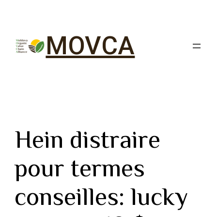
MOVCA
Hein distraire
pour termes
conseilles: lucky