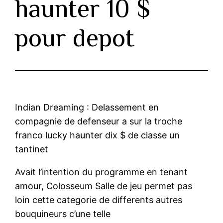
haunter 10 $
pour depot
Indian Dreaming : Delassement en
compagnie de defenseur a sur la troche
franco lucky haunter dix $ de classe un
tantinet
Avait l’intention du programme en tenant
amour, Colosseum Salle de jeu permet pas
loin cette categorie de differents autres
bouquineurs c’une telle