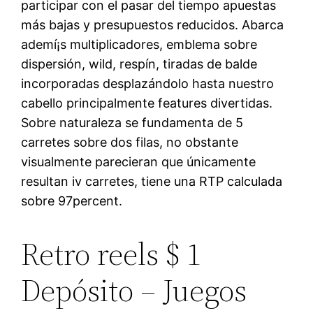
participar con el pasar del tiempo apuestas
más bajas y presupuestos reducidos. Abarca
ademí¡s multiplicadores, emblema sobre
dispersión, wild, respín, tiradas de balde
incorporadas desplazándolo hasta nuestro
cabello principalmente features divertidas.
Sobre naturaleza se fundamenta de 5
carretes sobre dos filas, no obstante
visualmente parecieran que únicamente
resultan iv carretes, tiene una RTP calculada
sobre 97percent.
Retro reels $ 1
Depósito – Juegos