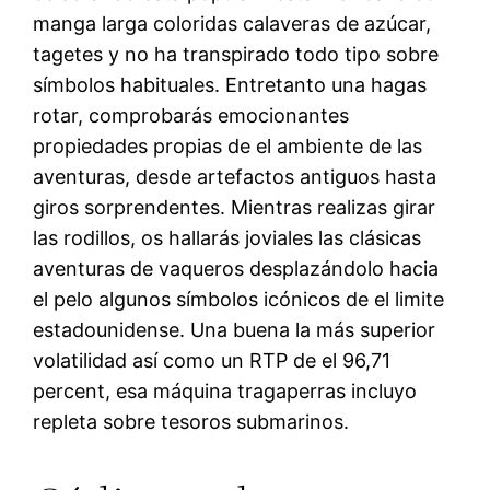
manga larga coloridas calaveras de azúcar,
tagetes y no ha transpirado todo tipo sobre
símbolos habituales. Entretanto una hagas
rotar, comprobarás emocionantes
propiedades propias de el ambiente de las
aventuras, desde artefactos antiguos hasta
giros sorprendentes. Mientras realizas girar
las rodillos, os hallarás joviales las clásicas
aventuras de vaqueros desplazándolo hacia
el pelo algunos símbolos icónicos de el limite
estadounidense. Una buena la más superior
volatilidad así­ como un RTP de el 96,71
percent, esa máquina tragaperras incluyo
repleta sobre tesoros submarinos.