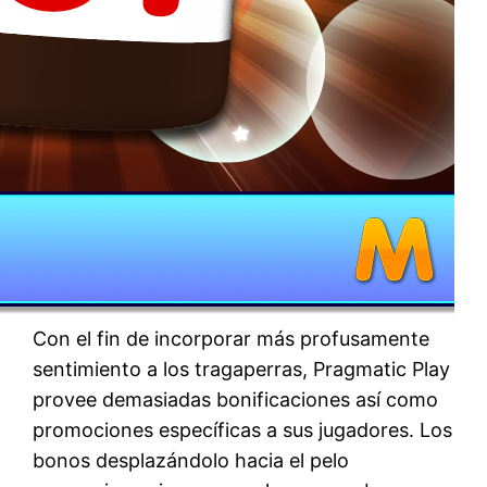
Con el fin de incorporar más profusamente
sentimiento a los tragaperras, Pragmatic Play
provee demasiadas bonificaciones así­ como
promociones específicas a sus jugadores. Los
bonos desplazándolo hacia el pelo