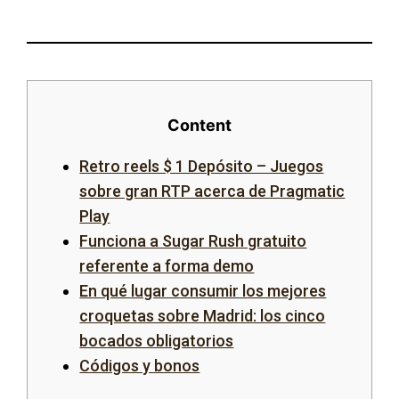
Content
Retro reels $ 1 Depósito – Juegos
sobre gran RTP acerca de Pragmatic
Play
Funciona a Sugar Rush gratuito
referente a forma demo
En qué lugar consumir los mejores
croquetas sobre Madrid: los cinco
bocados obligatorios
Códigos y bonos