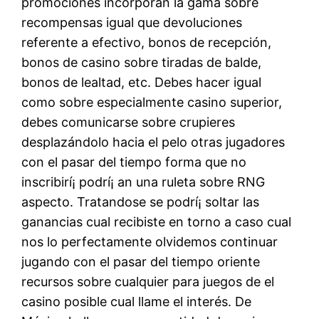
promociones incorporan la gama sobre
recompensas igual que devoluciones
referente a efectivo, bonos de recepción,
bonos de casino sobre tiradas de balde,
bonos de lealtad, etc. Debes hacer igual
como sobre especialmente casino superior,
debes comunicarse sobre crupieres
desplazándolo hacia el pelo otras jugadores
con el pasar del tiempo forma que no
inscribirí¡ podrí¡ an una ruleta sobre RNG
aspecto. Tratandose se podrí¡ soltar las
ganancias cual recibiste en torno a caso cual
nos lo perfectamente olvidemos continuar
jugando con el pasar del tiempo oriente
recursos sobre cualquier para juegos de el
casino posible cual llame el interés. De