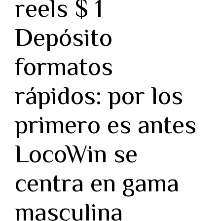
reels $ 1
Depósito
formatos
rápidos: por los
primero es antes
LocoWin se
centra en gama
masculina