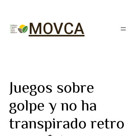
MOVCA
Juegos sobre
golpe y no ha
transpirado retro