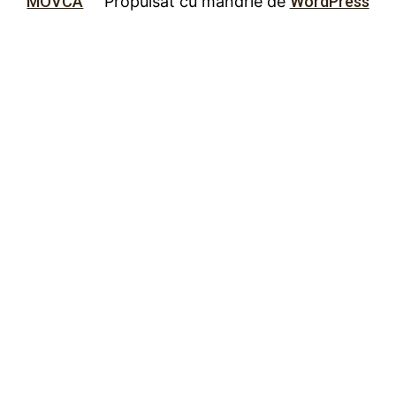
MOVCA
Propulsat cu mândrie de
WordPress