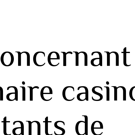
concernant 
naire casin
itants de