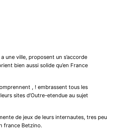
 a une ville, proposent un s’accorde
ient bien aussi solide qu’en France
comprennent , ! embrassent tous les
lleurs sites d’Outre-etendue au sujet
ente de jeux de leurs internautes, tres peu
en france Betzino.