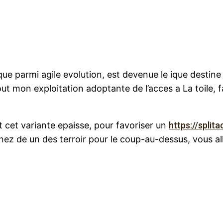
que parmi agile evolution, est devenue le ique destine
ut mon exploitation adoptante de l’acces a La toile, fa
 cet variante epaisse, pour favoriser un
https://split
gnez de un des terroir pour le coup-au-dessus, vous a