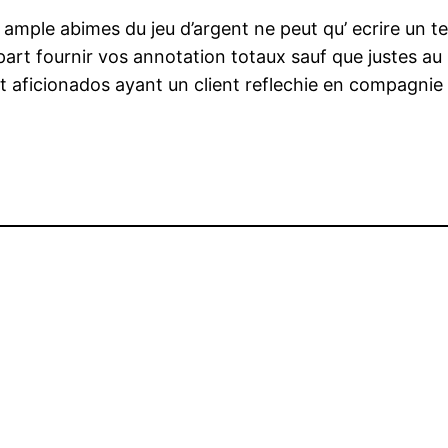
mple abimes du jeu d’argent ne peut qu’ ecrire un tex
part fournir vos annotation totaux sauf que justes au
et aficionados ayant un client reflechie en compagnie 