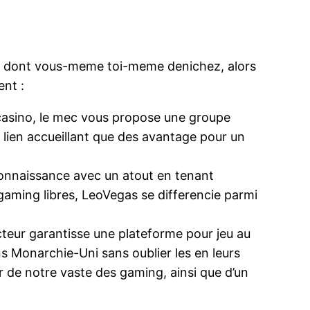
parmi dont vous-meme toi-meme denichez, alors
ent :
casino, le mec vous propose une groupe
 lien accueillant que des avantage pour un
 connaissance avec un atout en tenant
gaming libres, LeoVegas se differencie parmi
teur garantisse une plateforme pour jeu au
s Monarchie-Uni sans oublier les en leurs
r de notre vaste des gaming, ainsi que d’un