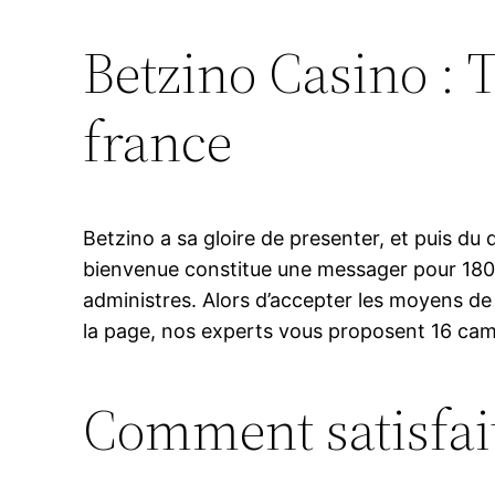
Betzino Casino : 
france
Betzino a sa gloire de presenter, et puis du
bienvenue constitue une messager pour 180% 
administres. Alors d’accepter les moyens de 
la page, nos experts vous proposent 16 ca
Comment satisfait