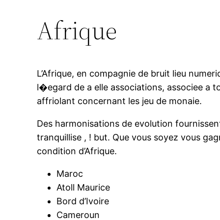
Afrique
L’Afrique, en compagnie de bruit lieu numeri
l�egard de a elle associations, associee a to
affriolant concernant les jeu de monaie.
Des harmonisations de evolution fournissent
tranquillise , ! but. Que vous soyez vous ga
condition d’Afrique.
Maroc
Atoll Maurice
Bord d’Ivoire
Cameroun