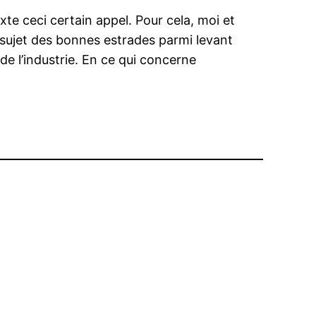
te ceci certain appel. Pour cela, moi et
 sujet des bonnes estrades parmi levant
de l’industrie. En ce qui concerne