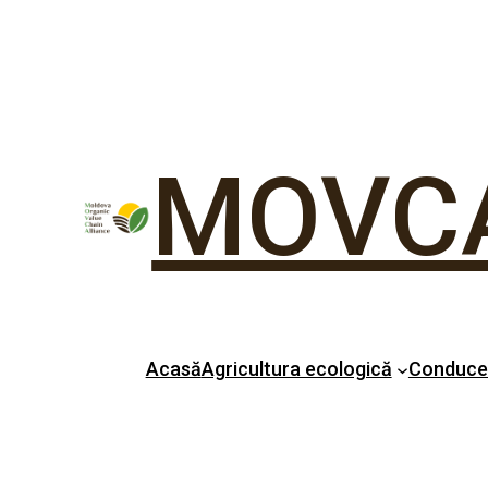
MOVC
Acasă
Agricultura ecologică
Conduc