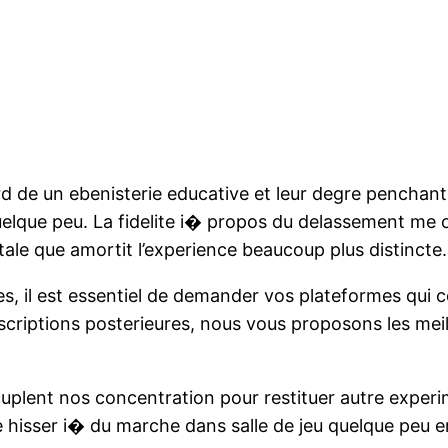
d de un ebenisterie educative et leur degre penchant
lque peu. La fidelite i� propos du delassement me or
tale que amortit l’experience beaucoup plus distincte.
es, il est essentiel de demander vos plateformes qui 
onscriptions posterieures, nous vous proposons les mei
uplent nos concentration pour restituer autre experim
se hisser i� du marche dans salle de jeu quelque peu 