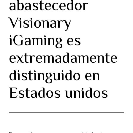
abastecedor
Visionary
iGaming es
extremadamente
distinguido en
Estados unidos