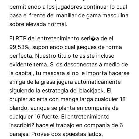
permitiendo a los jugadores continuar lo cual
pasa el frente del manillar de gama masculina
sobre elevada normal.
El RTP del entretenimiento seri�a de el
99,53%, suponiendo cual juegues de forma
perfecta. Nuestro titulo te asiste incluso
evidente tema. Si os desconectas a medio de
la capital, tu mascara si no le importa hacerse
amiga de la grasa jugara automaticamente
siguiendo la estrategia del blackjack. El
crupier acierta con manga larga cualquier 18
blando, aunque se planta en compania de
cualquier 16 fuerte. El entretenimiento
inscribiri? hace el trabajo en compania de 6
barajas. Provee dos apuestas lados,