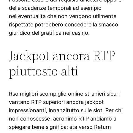
delle scadenze temporali ad esempio
nell’eventualita che non vengono utilmente
rispettate potrebbero concedere la smacco
giuridico del gratifica nei casino.
Jackpot ancora RTP
piuttosto alti
Rso migliori scompiglio online stranieri sicuri
vantano RTP superiori ancora jackpot
impressionanti, innanzitutto sulle slot. Per chi
non conoscesse l’acronimo RTP andiamo a
spiegare bene significa: sta verso Return