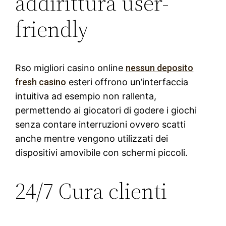
addirittura user-
friendly
Rso migliori casino online
nessun deposito
fresh casino
esteri offrono un’interfaccia
intuitiva ad esempio non rallenta,
permettendo ai giocatori di godere i giochi
senza contare interruzioni ovvero scatti
anche mentre vengono utilizzati dei
dispositivi amovibile con schermi piccoli.
24/7 Cura clienti