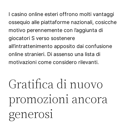
I casino online esteri offrono molti vantaggi
ossequio alle piattaforme nazionali, cosicche
motivo perennemente con l’aggiunta di
giocatori S verso sostenere
all’intrattenimento apposito dai confusione
online stranieri. Di assenso una lista di
motivazioni come considero rilevanti.
Gratifica di nuovo
promozioni ancora
generosi