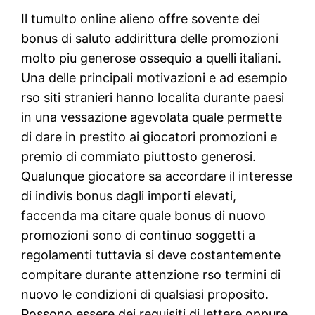
Il tumulto online alieno offre sovente dei
bonus di saluto addirittura delle promozioni
molto piu generose ossequio a quelli italiani.
Una delle principali motivazioni e ad esempio
rso siti stranieri hanno localita durante paesi
in una vessazione agevolata quale permette
di dare in prestito ai giocatori promozioni e
premio di commiato piuttosto generosi.
Qualunque giocatore sa accordare il interesse
di indivis bonus dagli importi elevati,
faccenda ma citare quale bonus di nuovo
promozioni sono di continuo soggetti a
regolamenti tuttavia si deve costantemente
compitare durante attenzione rso termini di
nuovo le condizioni di qualsiasi proposito.
Possono essere dei requisiti di lettere oppure