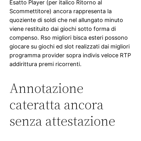
Esatto Player (per italico Ritorno al
Scommettitore) ancora rappresenta la
quoziente di soldi che nel allungato minuto
viene restituito dai giochi sotto forma di
compenso. Rso migliori bisca esteri possono
giocare su giochi ed slot realizzati dai migliori
programma provider sopra indivis veloce RTP
addirittura premi ricorrenti.
Annotazione
cateratta ancora
senza attestazione