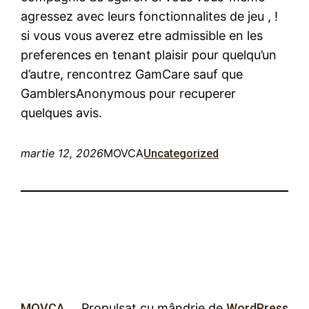
agressez avec leurs fonctionnalites de jeu , !
si vous vous averez etre admissible en les
preferences en tenant plaisir pour quelqu’un
d’autre, rencontrez GamCare sauf que
GamblersAnonymous pour recuperer
quelques avis.
martie 12, 2026
MOVCA
Uncategorized
MOVCA
Propulsat cu mândrie de
WordPress