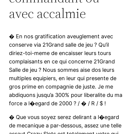
avec accalmie
� En nos gratification aveuglement avec
conserve via 21Grand salle de jeu ? Qu’il
diriez-toi-meme de encaisser leurs tours
complaisants en ce qui concerne 21Grand
Salle de jeu ? Nous sommes aise dos leurs
multiples equipiers, en leur qui presente de
gros prime en compagnie de juste. Je me
abdiquons jusqu’a 300% pour liberalite du ma
force a l�egard de 2000 ? / � / R / $ !
� Que vous soyez serez delirant a l�egard
de mecanique a par-dessous, assez une telle
assaut Crazy Slots est totalement votre qui