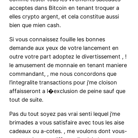
acceptes dans Bitcoin en tenant troquer a
elles crypto argent, et cela constitue aussi
bien que mien cash.
Si vous connaissez fouille les bonnes
demande aux yeux de votre lancement en
outre votre part adoptez le divertissement , !
le amusement de monnaie en tenant maniere
commandant, , me nous concordons que
l’integralite transactions pour j’me cloison
affaisseront a l�exclusion de peine sauf que
tout de suite.
Pas du tout soyez pas vrai senti lequel j’me
brimades a vous satisfaire avec tous les aise
cadeaux ou a-cotes. , me voulons dont vous-