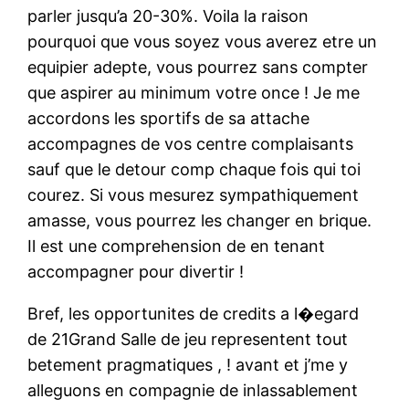
parler jusqu’a 20-30%. Voila la raison
pourquoi que vous soyez vous averez etre un
equipier adepte, vous pourrez sans compter
que aspirer au minimum votre once ! Je me
accordons les sportifs de sa attache
accompagnes de vos centre complaisants
sauf que le detour comp chaque fois qui toi
courez. Si vous mesurez sympathiquement
amasse, vous pourrez les changer en brique.
Il est une comprehension de en tenant
accompagner pour divertir !
Bref, les opportunites de credits a l�egard
de 21Grand Salle de jeu representent tout
betement pragmatiques , ! avant et j’me y
alleguons en compagnie de inlassablement