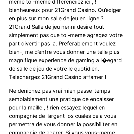
meme toi-meme differenciiez ici , !
bienheureux pour 21Grand Casino. Qu’exiger
en plus sur mon salle de jeu en ligne ?
21Grand Salle de jeu nenni desire tout
simplement pas que toi-meme agregez votre
part divertir pas la. Preferablement voulez
bien-, me d’entre vous donner une telle plus
magnifique experience de gaming a l�egard
de salle de jeu de votre le quotidien.
Telechargez 21Grand Casino affamer !
Ne denichez pas vrai mien passe-temps
semblablement une pratique de encaisser
pour la maille , ! rien essayez lequel en
compagnie de l’argent los cuales cela vous
permettra de vous donner la possibiliter en
compagnie de egarer. Si vous vous-meme