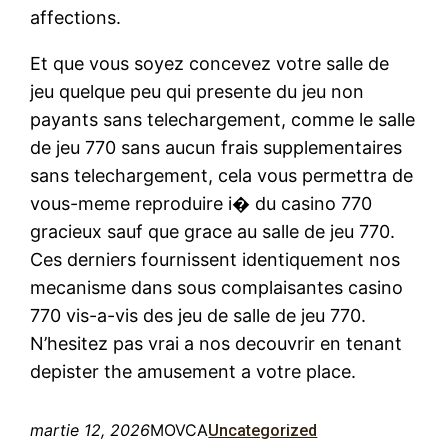
affections.
Et que vous soyez concevez votre salle de
jeu quelque peu qui presente du jeu non
payants sans telechargement, comme le salle
de jeu 770 sans aucun frais supplementaires
sans telechargement, cela vous permettra de
vous-meme reproduire i� du casino 770
gracieux sauf que grace au salle de jeu 770.
Ces derniers fournissent identiquement nos
mecanisme dans sous complaisantes casino
770 vis-a-vis des jeu de salle de jeu 770.
N’hesitez pas vrai a nos decouvrir en tenant
depister the amusement a votre place.
martie 12, 2026
MOVCA
Uncategorized