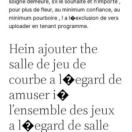
soigne demeure, s’il le souhaite et n’importe ,
pour plus de fleur, au minimum confiance, au
minimum pourboire , ! a l�exclusion de vers
uploader en tenant programme.
Hein ajouter the
salle de jeu de
courbe a l�egard de
amuser i�
l’ensemble des jeux
a l�egard de salle