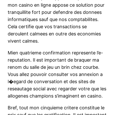
mon casino en ligne appose ce solution pour
tranquillite fort pour defendre des donnees
informatiques sauf que nos comptabilites.
Cela certifie que vos transactions se
deroulent calmees en outre des economies
vivent calmes.
Mien quatrieme confirmation represente l’e-
reputation. Il est important de braquer ma
renom du salle de jeu un brin chez courbe.
Vous allez pouvoir consulter vos annexion a
l�egard de conversation et des sites de
reseautage social avec regarder votre que les
allogenes champions s’imaginent en casino.
Bref, tout mon cinquieme critere constitue le
prix sauf que les gratification. Il est important