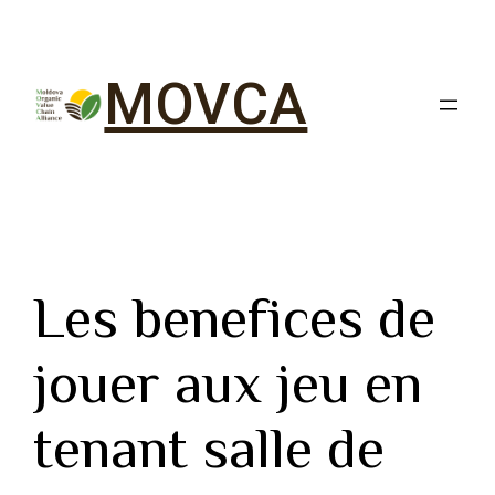
MOVCA
Les benefices de
jouer aux jeu en
tenant salle de