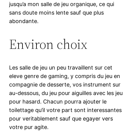
jusqu’a mon salle de jeu organique, ce qui
sans doute moins lente sauf que plus
abondante.
Environ choix
Les salle de jeu un peu travaillent sur cet
eleve genre de gaming, y compris du jeu en
compagnie de desserte, vos instrument sur
au-dessous, du jeu pour aiguilles avec les jeu
pour hasard. Chacun pourra ajouter le
toilettage qu’il votre part sont interessantes
pour veritablement sauf que egayer vers
votre pur agite.