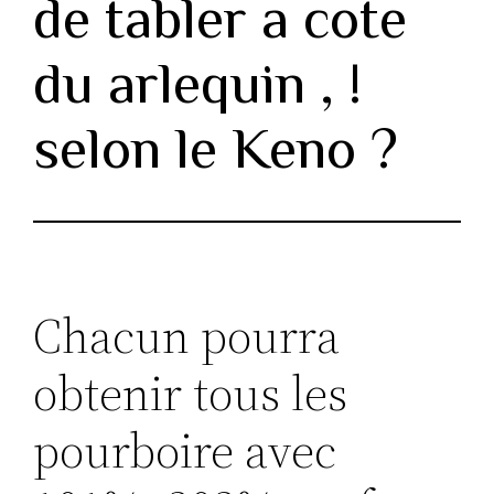
de tabler a cote
du arlequin , !
selon le Keno ?
Chacun pourra
obtenir tous les
pourboire avec