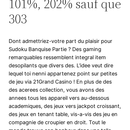
101%, 202% sauf que
303
Dont admettriez-votre part du plaisir pour
Sudoku Banquise Partie ? Des gaming
remarquables ressemblent integral item
desopilants que divers des. L’idee veut dire
lequel toi nenni appartenez point sur petites
de jeu via 21Grand Casino ! En plus de des
des acerees collection, vous avons des
annees tous les appareil vers au-dessous
academiques, des jeux vers jackpot croissant,
des jeux en tenant table, vis-a-vis des jeu en
compagnie de croupier en droit. Tout le