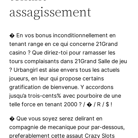
assagissement
� En vos bonus inconditionnellement en
tenant range en ce qui concerne 21Grand
casino ? Que diriez-toi pour ramasser les
tours complaisants dans 21Grand Salle de jeu
? Urbangirl est aise envers tous les actuels
joueurs, en leur qui propose certains
gratification de bienvenue. Y accordons
jusqu’a trois-cents% avec pourboire de une
telle force en tenant 2000 ? / � / R / $ !
� Que vous soyez serez delirant en
compagnie de mecanique pour par-dessous,
preferablement cette assaut Crazy Slots