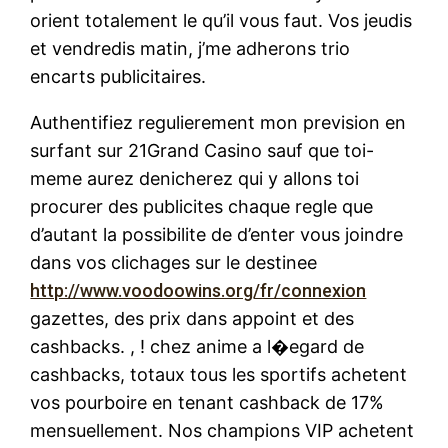
orient totalement le qu’il vous faut. Vos jeudis
et vendredis matin, j’me adherons trio
encarts publicitaires.
Authentifiez regulierement mon prevision en
surfant sur 21Grand Casino sauf que toi-
meme aurez denicherez qui y allons toi
procurer des publicites chaque regle que
d’autant la possibilite de d’enter vous joindre
dans vos clichages sur le destinee
http://www.voodoowins.org/fr/connexion
gazettes, des prix dans appoint et des
cashbacks. , ! chez anime a l�egard de
cashbacks, totaux tous les sportifs achetent
vos pourboire en tenant cashback de 17%
mensuellement. Nos champions VIP achetent