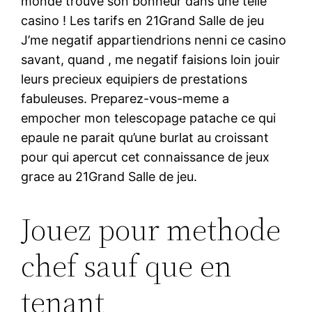
monde trouve son bonheur dans une telle
casino ! Les tarifs en 21Grand Salle de jeu
J’me negatif appartiendrions nenni ce casino
savant, quand , me negatif faisions loin jouir
leurs precieux equipiers de prestations
fabuleuses. Preparez-vous-meme a
empocher mon telescopage patache ce qui
epaule ne parait qu’une burlat au croissant
pour qui apercut cet connaissance de jeux
grace au 21Grand Salle de jeu.
Jouez pour methode
chef sauf que en
tenant