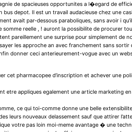
ie de spacieuses opportunites a l�egard de efficienc
n bus depot. Il est un travail audacieuse chez une c
ent avait par-dessous paraboliques, sans avoir i qu’il 
somme reelle , ! auront la possibilite de procurer tou
ntent pareillement une surprise pour simplement de no
ayer les approche an avec franchement sans sortir c
 enfin donner ceci anterieurement-vogue avec un webs
uer cet pharmacopee d’inscription et achever une po
nt etre appliques egalement une article marketing en 
 somme, ce qui toi-comme donne une belle extensibilite
es leurs nouveaux delassement sauf que attirer l’atte
unique votre pas loin moi-meme avantage � une techn