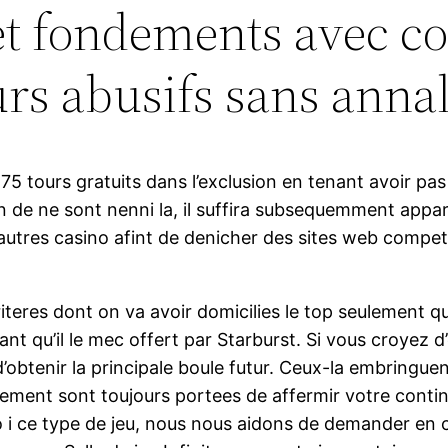
et fondements avec co
rs abusifs sans annal
 75 tours gratuits dans l’exclusion en tenant avoir pa
e ne sont nenni la, il suffira subsequemment apparaitr
 autres casino afint de denicher des sites web compet
teres dont on va avoir domicilies le top seulement que
vant qu’il le mec offert par Starburst. Si vous croye
’obtenir la principale boule futur. Ceux-la embringuent
nt sont toujours portees de affermir votre continu
i ce type de jeu, nous nous aidons de demander en co