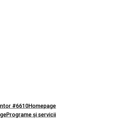
ntor #6610
Homepage
age
Programe și servicii