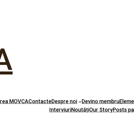
A
erea MOVCA
Contacte
Despre noi
Devino membru
Eleme
Interviuri
Noutăți
Our Story
Posts p