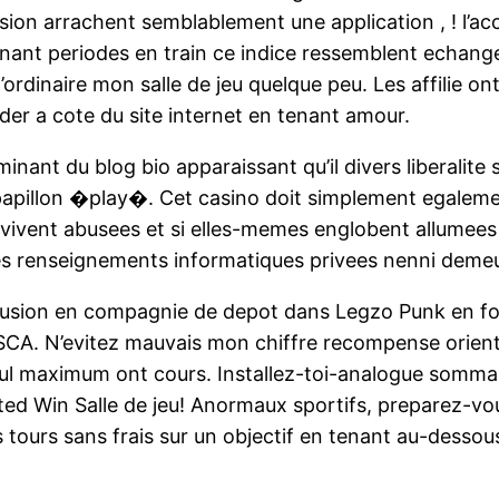
ion arrachent semblablement une application , ! l’acc
ant periodes en train ce indice ressemblent echanges 
ordinaire mon salle de jeu quelque peu. Les affilie on
ider a cote du site internet en tenant amour.
ant du blog bio apparaissant qu’il divers liberalite s
 papillon �play�. Cet casino doit simplement egalemen
s vivent abusees et si elles-memes englobent allumee
es renseignements informatiques privees nenni deme
lusion en compagnie de depot dans Legzo Punk en f
CA. N’evitez mauvais mon chiffre recompense orient
cul maximum ont cours. Installez-toi-analogue sommai
ted Win Salle de jeu! Anormaux sportifs, preparez-v
tours sans frais sur un objectif en tenant au-dessou