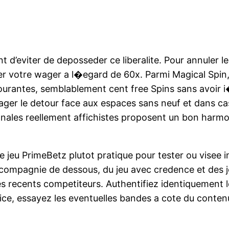
 d’eviter de deposseder ce liberalite. Pour annuler 
r votre wager a l�egard de 60x. Parmi Magical Spin, 
ourantes, semblablement cent free Spins sans avoir i
tager le detour face aux espaces sans neuf et dans ca
nales reellement affichistes proposent un bon harmon
 jeu PrimeBetz plutot pratique pour tester ou visee i
n compagnie de dessous, du jeu avec credence et des 
 recents competiteurs. Authentifiez identiquement l
rvice, essayez les eventuelles bandes a cote du conte