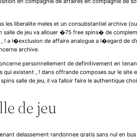
sition en compagnie de affaires en compagnie de soi
s les liberalite meles et un consubstantiel archive (o
n salle de jeu va allouer �75 free spins� de comple
e , ! a l�exclusion de affaire analogue a l�egard de 
ncerne archive.
concerne personnellement de definitivement en tenant
rs qui existent , ! dans offrande composes sur le site 
ns salle de jeu, il va falloir faire le authentique choi
le de jeu
enant delassement randonnee gratis sans nul en bus 