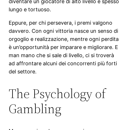
diventare un giocatore di alto livello è spesso
lungo e tortuoso.
Eppure, per chi persevera, i premi valgono
davvero. Con ogni vittoria nasce un senso di
orgoglio e realizzazione, mentre ogni perdita
è un’opportunità per imparare e migliorare. E
man mano che si sale di livello, ci si troverà
ad affrontare alcuni dei concorrenti più forti
del settore.
The Psychology of
Gambling