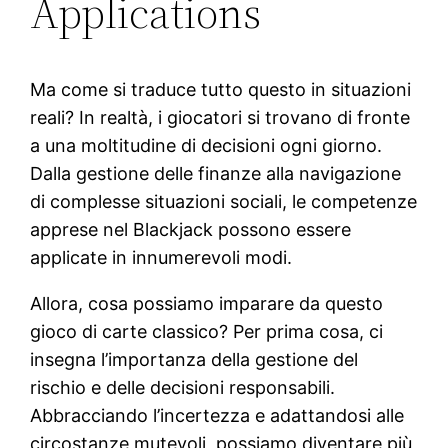
Applications
Ma come si traduce tutto questo in situazioni
reali? In realtà, i giocatori si trovano di fronte
a una moltitudine di decisioni ogni giorno.
Dalla gestione delle finanze alla navigazione
di complesse situazioni sociali, le competenze
apprese nel Blackjack possono essere
applicate in innumerevoli modi.
Allora, cosa possiamo imparare da questo
gioco di carte classico? Per prima cosa, ci
insegna l’importanza della gestione del
rischio e delle decisioni responsabili.
Abbracciando l’incertezza e adattandosi alle
circostanze mutevoli, possiamo diventare più