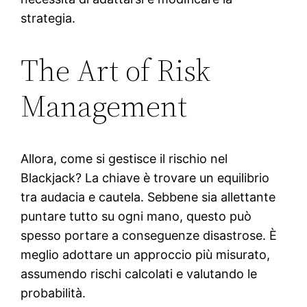
strategia.
The Art of Risk
Management
Allora, come si gestisce il rischio nel
Blackjack? La chiave è trovare un equilibrio
tra audacia e cautela. Sebbene sia allettante
puntare tutto su ogni mano, questo può
spesso portare a conseguenze disastrose. È
meglio adottare un approccio più misurato,
assumendo rischi calcolati e valutando le
probabilità.