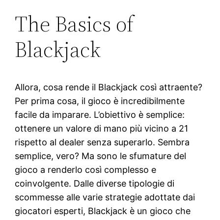
The Basics of
Blackjack
Allora, cosa rende il Blackjack così attraente?
Per prima cosa, il gioco è incredibilmente
facile da imparare. L’obiettivo è semplice:
ottenere un valore di mano più vicino a 21
rispetto al dealer senza superarlo. Sembra
semplice, vero? Ma sono le sfumature del
gioco a renderlo così complesso e
coinvolgente. Dalle diverse tipologie di
scommesse alle varie strategie adottate dai
giocatori esperti, Blackjack è un gioco che