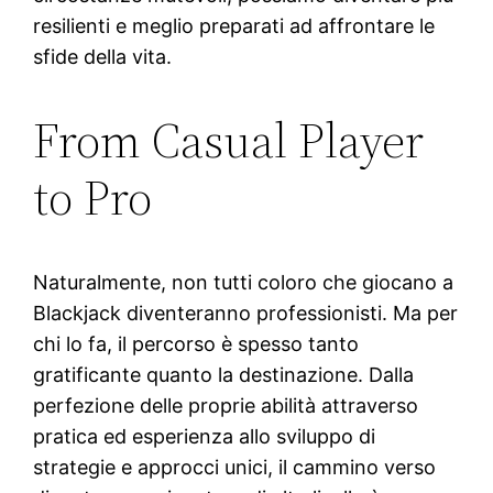
resilienti e meglio preparati ad affrontare le
sfide della vita.
From Casual Player
to Pro
Naturalmente, non tutti coloro che giocano a
Blackjack diventeranno professionisti. Ma per
chi lo fa, il percorso è spesso tanto
gratificante quanto la destinazione. Dalla
perfezione delle proprie abilità attraverso
pratica ed esperienza allo sviluppo di
strategie e approcci unici, il cammino verso