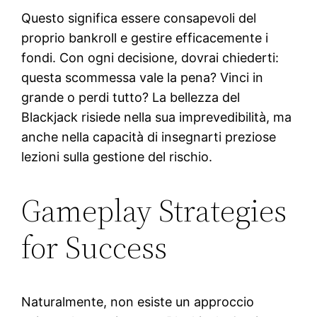
Questo significa essere consapevoli del
proprio bankroll e gestire efficacemente i
fondi. Con ogni decisione, dovrai chiederti:
questa scommessa vale la pena? Vinci in
grande o perdi tutto? La bellezza del
Blackjack risiede nella sua imprevedibilità, ma
anche nella capacità di insegnarti preziose
lezioni sulla gestione del rischio.
Gameplay Strategies
for Success
Naturalmente, non esiste un approccio