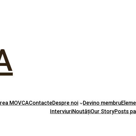
A
erea MOVCA
Contacte
Despre noi
Devino membru
Eleme
Interviuri
Noutăți
Our Story
Posts p