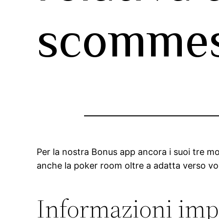
scomme
Per la nostra Bonus app ancora i suoi tre m
anche la poker room oltre a adatta verso voi
Informazioni impo