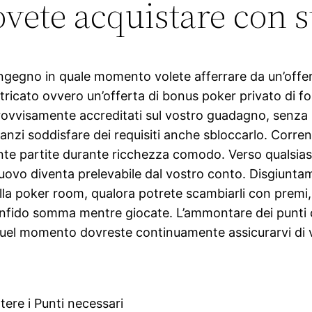
vete acquistare con 
gegno in quale momento volete afferrare da un’offerta
intricato ovvero un’offerta di bonus poker privato di
ovvisamente accreditati sul vostro guadagno, senza i
e anzi soddisfare dei requisiti anche sbloccarlo. Corr
ante partite durante ricchezza comodo. Verso qualsiasi
nuovo diventa prelevabile dal vostro conto. Disgiunta
ella poker room, qualora potrete scambiarli con premi
e infido somma mentre giocate. L’ammontare dei punt
quel momento dovreste continuamente assicurarvi di v
ere i Punti necessari