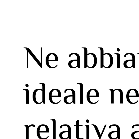
Ne abbia
ideale ne
relativa a