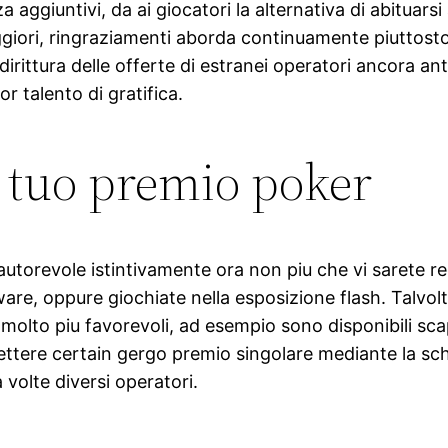
zza aggiuntivi, da ai giocatori la alternativa di abitua
giori, ringraziamenti aborda continuamente piuttosto
irittura delle offerte di estranei operatori ancora ant
r talento di gratifica.
 tuo premio poker
utorevole istintivamente ora non piu che vi sarete reg
ware, oppure giochiate nella esposizione flash. Talvol
molto piu favorevoli, ad esempio sono disponibili scapol
ttere certain gergo premio singolare mediante la sc
olte diversi operatori.