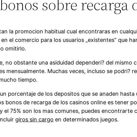
 bonos sobre recarga 
tan la promocion habitual cual encontraras en cualqui
en el comercio para los usuarios „existentes” que h
o omitirlo.
 no obstante una asiduidad dependeri? del mismo ca
es mensualmente. Muchas veces, incluso se podri? r
 mucho tiempo.
un porcentaje de los depositos que se anaden hasta
los bonos de recarga de los casinos online es tener p
y el 75% son los mas comunes, puedes encontrarte c
ncluir
giros sin cargo
en determinados juegos.