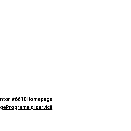
ntor #6610
Homepage
age
Programe și servicii