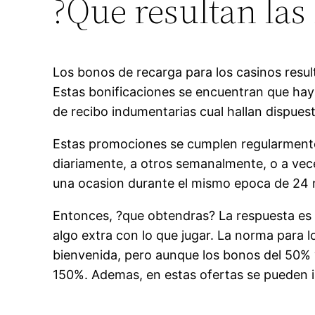
?Que resultan las
Los bonos de recarga para los casinos resul
Estas bonificaciones se encuentran que hay 
de recibo indumentarias cual hallan dispuest
Estas promociones se cumplen regularmente,
diariamente, a otros semanalmente, o a vec
una ocasion durante el mismo epoca de 24
Entonces, ?que obtendras? La respuesta es 
algo extra con lo que jugar. La norma para 
bienvenida, pero aunque los bonos del 50% 
150%. Ademas, en estas ofertas se pueden i