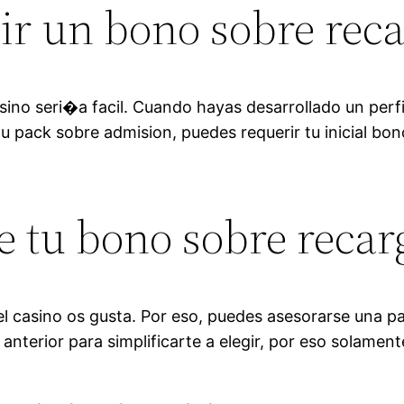
ir un bono sobre reca
sino seri�a facil. Cuando hayas desarrollado un perfi
 pack sobre admision, puedes requerir tu inicial bon
e tu bono sobre recar
del casino os gusta. Por eso, puedes asesorarse una
 anterior para simplificarte a elegir, por eso solament