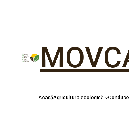
MOVC
Acasă
Agricultura ecologică
Conduc