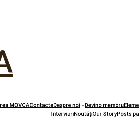
A
erea MOVCA
Contacte
Despre noi
Devino membru
Eleme
Interviuri
Noutăți
Our Story
Posts p