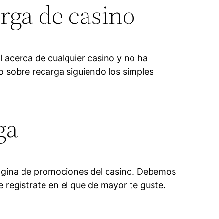
rga de casino
l acerca de cualquier casino y no ha
o sobre recarga siguiendo los simples
ga
 pagina de promociones del casino. Debemos
e registrate en el que de mayor te guste.