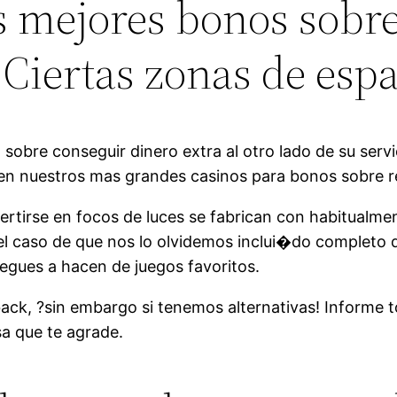
s mejores bonos sobre
 Ciertas zonas de esp
obre conseguir dinero extra al otro lado de su serv
o en nuestros mas grandes casinos para bonos sobre r
rtirse en focos de luces se fabrican con habitualme
l caso de que nos lo olvidemos inclui�do completo d
uegues a hacen de juegos favoritos.
ck, ?sin embargo si tenemos alternativas! Informe t
a que te agrade.