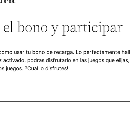
u area.
 el bono y participar
omo usar tu bono de recarga. Lo perfectamente hallar
 activado, podras disfrutarlo en las juegos que elijas
s juegos. ?Cual lo disfrutes!