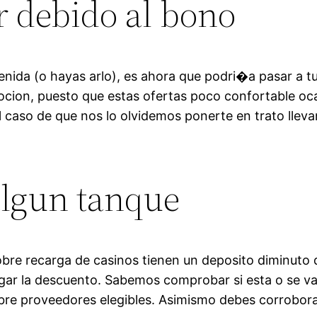
r debido al bono
ida (o hayas arlo), es ahora que podri�a pasar a tu 
ocion, puesto que estas ofertas poco confortable oca
l caso de que nos lo olvidemos ponerte en trato llev
algun tanque
bre recarga de casinos tienen un deposito diminuto q
gar la descuento. Sabemos comprobar si esta o se va 
sobre proveedores elegibles. Asimismo debes corrobo