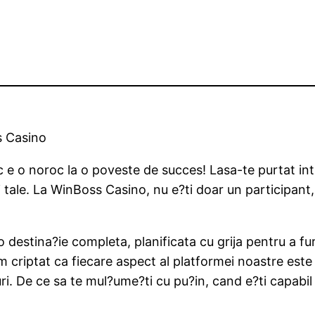
s Casino
e o noroc la o poveste de succes! Lasa-te purtat intr-
sei tale. La WinBoss Casino, nu e?ti doar un participant
destina?ie completa, planificata cu grija pentru a fu
 criptat ca fiecare aspect al platformei noastre este i
uri. De ce sa te mul?ume?ti cu pu?in, cand e?ti capabil