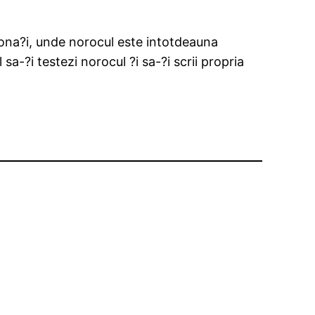
ona?i, unde norocul este intotdeauna
a-?i testezi norocul ?i sa-?i scrii propria