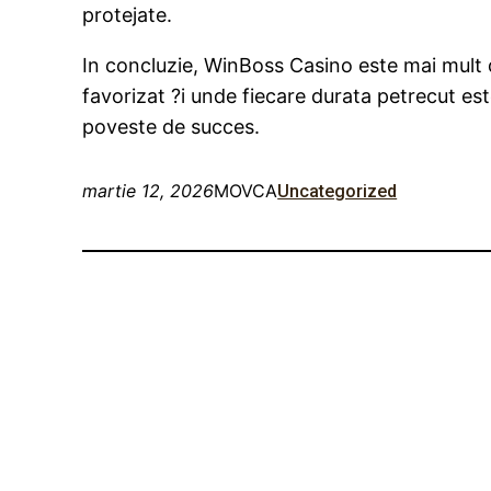
protejate.
In concluzie, WinBoss Casino este mai mult 
favorizat ?i unde fiecare durata petrecut est
poveste de succes.
martie 12, 2026
MOVCA
Uncategorized