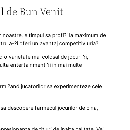
ul de Bun Venit
or noastre, e timpul sa profi?i la maximum de
ru a-?i oferi un avantaj competitiv uria?.
 o varietate mai colosal de jocuri ?i,
multa entertainment ?i in mai multe
permi?and jucatorilor sa experimenteze cele
 sa descopere farmecul jocurilor de cina,
esionanta de titluri de inalta calitate. Vei