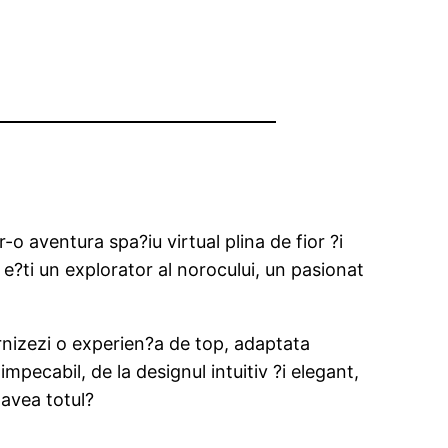
o aventura spa?iu virtual plina de fior ?i
, e?ti un explorator al norocului, un pasionat
rnizezi o experien?a de top, adaptata
mpecabil, de la designul intuitiv ?i elegant,
 avea totul?