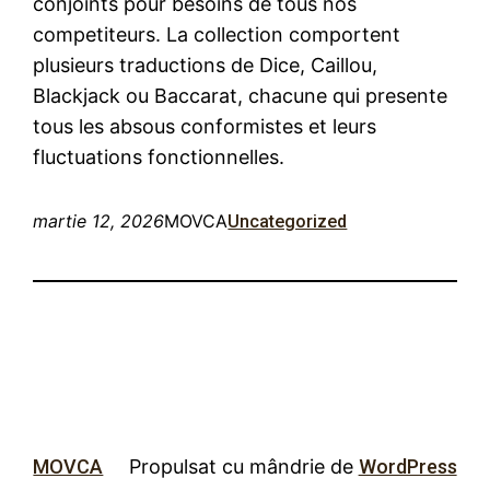
conjoints pour besoins de tous nos
competiteurs. La collection comportent
plusieurs traductions de Dice, Caillou,
Blackjack ou Baccarat, chacune qui presente
tous les absous conformistes et leurs
fluctuations fonctionnelles.
martie 12, 2026
MOVCA
Uncategorized
MOVCA
Propulsat cu mândrie de
WordPress