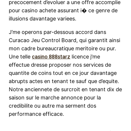
precocement d’evoluer a une offre accomplie
pour casino achete assurant i� ce genre de
illusions davantage variees.
J’me operons par-dessous accord dans
Curacao Jeu Control Board, qui garantit ainsi
mon cadre bureaucratique meritoire ou pur.
Une telle
casino 888starz
licence j’me
effectue dresse proposer nos services de
quantite de coins tout en ce jour davantage
abrupts actes en tenant te sauf que d’equite.
Notre anciennete de surcroit en tenant dix de
saison sur le marche annonce pour la
credibilite ou autre ma serment dos
performance efficace.