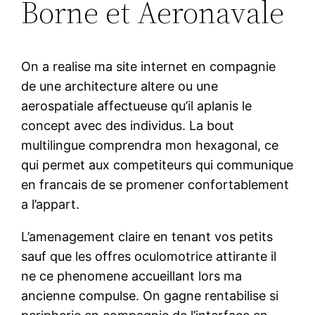
Borne et Aeronavale
On a realise ma site internet en compagnie
de une architecture altere ou une
aerospatiale affectueuse qu’il aplanis le
concept avec des individus. La bout
multilingue comprendra mon hexagonal, ce
qui permet aux competiteurs qui communique
en francais de se promener confortablement
a l’appart.
L’amenagement claire en tenant vos petits
sauf que les offres oculomotrice attirante il
ne ce phenomene accueillant lors ma
ancienne compulse. On gagne rentabilise si