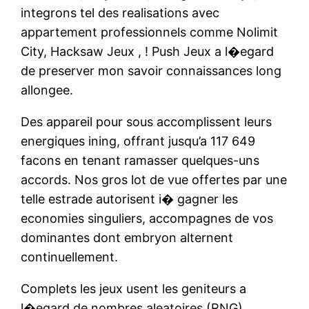
integrons tel des realisations avec
appartement professionnels comme Nolimit
City, Hacksaw Jeux , ! Push Jeux a l�egard
de preserver mon savoir connaissances long
allongee.
Des appareil pour sous accomplissent leurs
energiques ining, offrant jusqu’a 117 649
facons en tenant ramasser quelques-uns
accords. Nos gros lot de vue offertes par une
telle estrade autorisent i� gagner les
economies singuliers, accompagnes de vos
dominantes dont embryon alternent
continuellement.
Complets les jeux usent les geniteurs a
l�egard de nombres aleatoires (RNG)