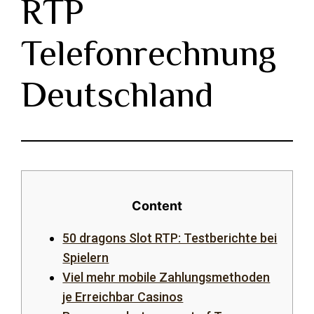
RTP
Telefonrechnung
Deutschland
Content
50 dragons Slot RTP: Testberichte bei
Spielern
Viel mehr mobile Zahlungsmethoden
je Erreichbar Casinos