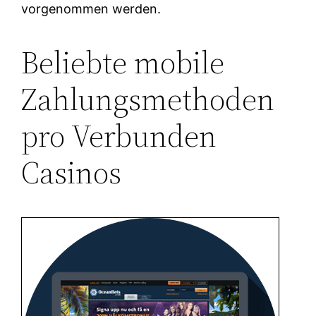
vorgenommen werden.
Beliebte mobile
Zahlungsmethoden
pro Verbunden
Casinos