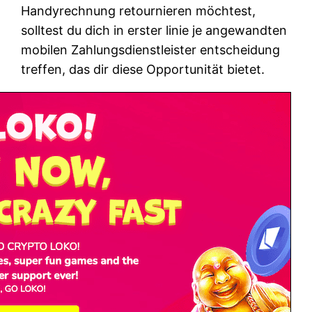
Handyrechnung retournieren möchtest,
solltest du dich in erster linie je angewandten
mobilen Zahlungsdienstleister entscheidung
treffen, das dir diese Opportunität bietet.