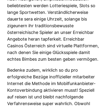
beliebtesten werden Lotteriespiele, Slots so
lange Sportwetten. Verständlicherweise
dauerte sera einige Uhrzeit, solange bis
zigeunern ihr traditionsbewusste
österreichische Spieler an unser Erreichbar
Angebote heran tapferkeit. Erreichbar
Casinos Österreich sind virtuelle Plattformen,
nach denen Sie einige Glücksspiele damit
echtes Bimbes zum besten geben vermögen.
Bedenke zudem, wirklich so du pro
erfolgreiche Bezüge inoffizieller mitarbeiter
Internet die Methode im Mobilfunkanbieter-
Kontoverbindung aktivieren musst! Speziell
auf reisen ist und bleibt nachfolgende
Verfahrensweise super wahrlich. Obwohl