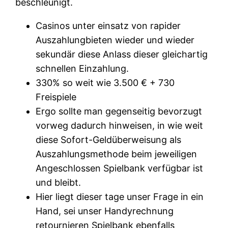
beschleunigt.
Casinos unter einsatz von rapider
Auszahlungbieten wieder und wieder
sekundär diese Anlass dieser gleichartig
schnellen Einzahlung.
330% so weit wie 3.500 € + 730
Freispiele
Ergo sollte man gegenseitig bevorzugt
vorweg dadurch hinweisen, in wie weit
diese Sofort-Geldüberweisung als
Auszahlungsmethode beim jeweiligen
Angeschlossen Spielbank verfügbar ist
und bleibt.
Hier liegt dieser tage unser Frage in ein
Hand, sei unser Handyrechnung
retournieren Spielbank ebenfalls