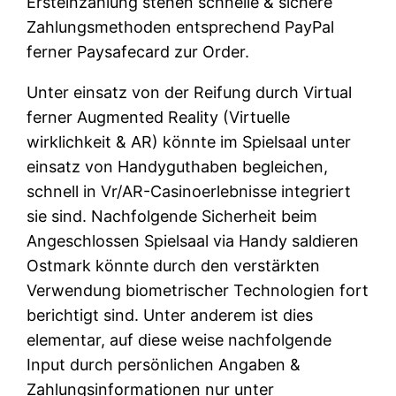
Ersteinzahlung stehen schnelle & sichere
Zahlungsmethoden entsprechend PayPal
ferner Paysafecard zur Order.
Unter einsatz von der Reifung durch Virtual
ferner Augmented Reality (Virtuelle
wirklichkeit & AR) könnte im Spielsaal unter
einsatz von Handyguthaben begleichen,
schnell in Vr/AR-Casinoerlebnisse integriert
sie sind. Nachfolgende Sicherheit beim
Angeschlossen Spielsaal via Handy saldieren
Ostmark könnte durch den verstärkten
Verwendung biometrischer Technologien fort
berichtigt sind. Unter anderem ist dies
elementar, auf diese weise nachfolgende
Input durch persönlichen Angaben &
Zahlungsinformationen nur unter