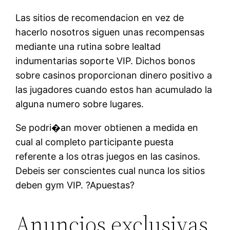
Las sitios de recomendacion en vez de
hacerlo nosotros siguen unas recompensas
mediante una rutina sobre lealtad
indumentarias soporte VIP. Dichos bonos
sobre casinos proporcionan dinero positivo a
las jugadores cuando estos han acumulado la
alguna numero sobre lugares.
Se podri�an mover obtienen a medida en
cual al completo participante puesta
referente a los otras juegos en las casinos.
Debeis ser conscientes cual nunca los sitios
deben gym VIP. ?Apuestas?
Anuncios exclusivas