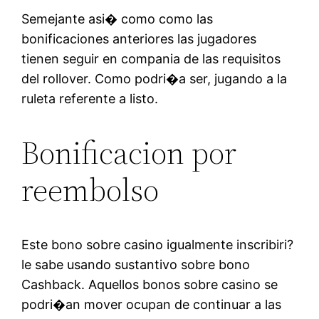
Semejante asi� como como las
bonificaciones anteriores las jugadores
tienen seguir en compania de las requisitos
del rollover. Como podri�a ser, jugando a la
ruleta referente a listo.
Bonificacion por
reembolso
Este bono sobre casino igualmente inscribiri?
le sabe usando sustantivo sobre bono
Cashback. Aquellos bonos sobre casino se
podri�an mover ocupan de continuar a las