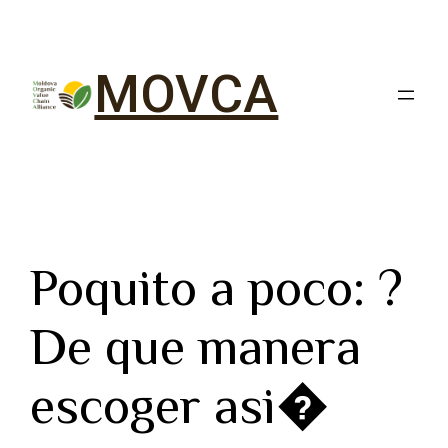
MOVCA
Poquito a poco: ?
De que manera
escoger asi�