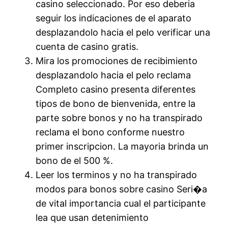
casino seleccionado. Por eso deberia
seguir los indicaciones de el aparato
desplazandolo hacia el pelo verificar una
cuenta de casino gratis.
Mira los promociones de recibimiento
desplazandolo hacia el pelo reclama
Completo casino presenta diferentes
tipos de bono de bienvenida, entre la
parte sobre bonos y no ha transpirado
reclama el bono conforme nuestro
primer inscripcion. La mayoria brinda un
bono de el 500 %.
Leer los terminos y no ha transpirado
modos para bonos sobre casino Seri�a
de vital importancia cual el participante
lea que usan detenimiento