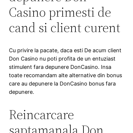
Casino primesti de
cand si client curent
Cu privire la pacate, daca esti De acum client
Don Casino nu poti profita de un entuziast
stimulent fara depunere DonCasino. Insa
toate recomandam alte alternative din bonus
care au depunere la DonCasino bonus fara
depunere.
Reincarcare
saptamanala Don