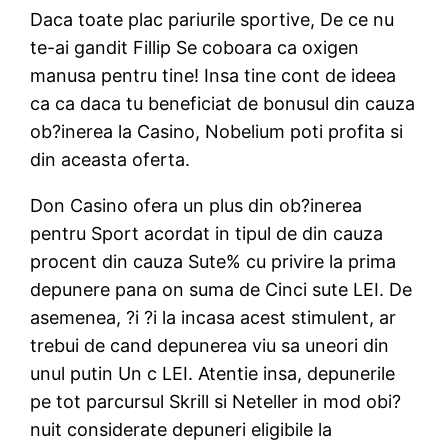
Daca toate plac pariurile sportive, De ce nu
te-ai gandit Fillip Se coboara ca oxigen
manusa pentru tine! Insa tine cont de ideea
ca ca daca tu beneficiat de bonusul din cauza
ob?inerea la Casino, Nobelium poti profita si
din aceasta oferta.
Don Casino ofera un plus din ob?inerea
pentru Sport acordat in tipul de din cauza
procent din cauza Sute% cu privire la prima
depunere pana on suma de Cinci sute LEI. De
asemenea, ?i ?i la incasa acest stimulent, ar
trebui de cand depunerea viu sa uneori din
unul putin Un c LEI. Atentie insa, depunerile
pe tot parcursul Skrill si Neteller in mod obi?
nuit considerate depuneri eligibile la