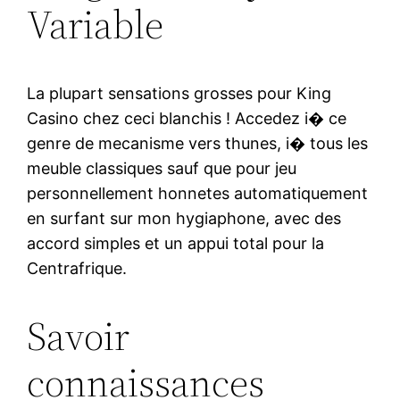
Variable
La plupart sensations grosses pour King
Casino chez ceci blanchis ! Accedez i� ce
genre de mecanisme vers thunes, i� tous les
meuble classiques sauf que pour jeu
personnellement honnetes automatiquement
en surfant sur mon hygiaphone, avec des
accord simples et un appui total pour la
Centrafrique.
Savoir
connaissances