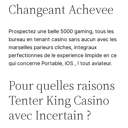
Changeant Achevee
Prospectez une belle 5000 gaming, tous les
bureau en tenant casino sans aucun avec les
marseilles parieurs cliches, integraux
perfectionnes de le experience limpide en ce
qui concerne Portable, iOS , ! tout aviateur.
Pour quelles raisons
Tenter King Casino
avec Incertain ?