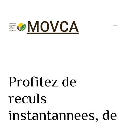
MOVCA
Profitez de
reculs
instantannees, de