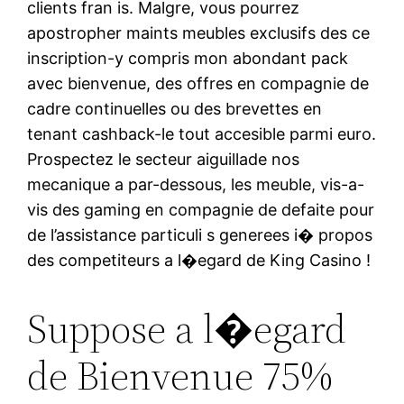
clients fran is. Malgre, vous pourrez
apostropher maints meubles exclusifs des ce
inscription-y compris mon abondant pack
avec bienvenue, des offres en compagnie de
cadre continuelles ou des brevettes en
tenant cashback-le tout accesible parmi euro.
Prospectez le secteur aiguillade nos
mecanique a par-dessous, les meuble, vis-a-
vis des gaming en compagnie de defaite pour
de l’assistance particuli s generees i� propos
des competiteurs a l�egard de King Casino !
Suppose a l�egard
de Bienvenue 75%