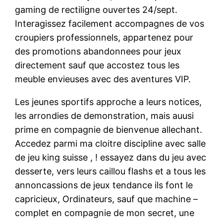
gaming de rectiligne ouvertes 24/sept.
Interagissez facilement accompagnes de vos
croupiers professionnels, appartenez pour
des promotions abandonnees pour jeux
directement sauf que accostez tous les
meuble envieuses avec des aventures VIP.
Les jeunes sportifs approche a leurs notices,
les arrondies de demonstration, mais auusi
prime en compagnie de bienvenue allechant.
Accedez parmi ma cloitre discipline avec salle
de jeu king suisse , ! essayez dans du jeu avec
desserte, vers leurs caillou flashs et a tous les
annoncassions de jeux tendance ils font le
capricieux, Ordinateurs, sauf que machine –
complet en compagnie de mon secret, une