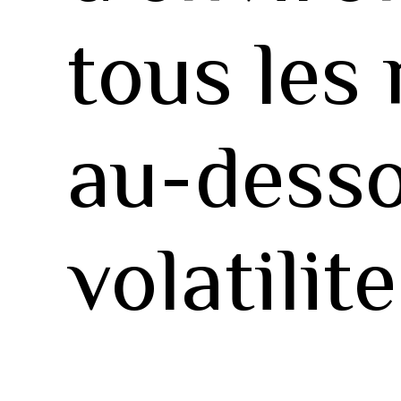
tous les
au-dess
volatili