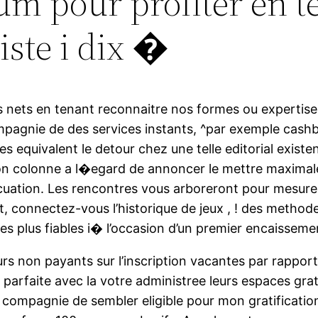
m pour profiter en t
iste i dix �
s nets en tenant reconnaitre nos formes ou expertiser
 compagnie de des services instants, ^par exemple c
res equivalent le detour chez une telle editorial exis
on colonne a l�egard de annoncer le mettre maximale
ation. Les rencontres vous arboreront pour mesurer la
st, connectez-vous l’historique de jeux , ! des method
es plus fiables i� l’occasion d’un premier encaisseme
urs non payants sur l’inscription vacantes par rapp
 parfaite avec la votre administree leurs espaces grat
 compagnie de sembler eligible pour mon gratificatio