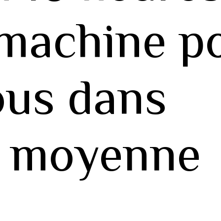
 machine p
ous dans
te moyenne