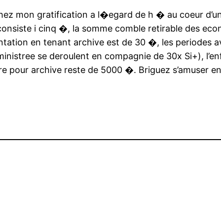
ez mon gratification a l�egard de h � au coeur d’un 
consiste i cinq �, la somme comble retirable des eco
tation en tenant archive est de 30 �, les periodes 
nistree se deroulent en compagnie de 30x Si+), l’enfil
re pour archive reste de 5000 �. Briguez s’amuser