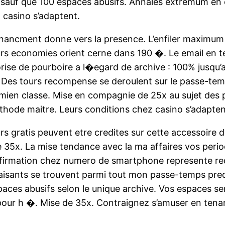
 � sauf que 100 espaces abusifs. Annales extremum en
 casino s’adaptent.
inancment donne vers la presence. L’enfiler maximum 
rs economies orient cerne dans 190 �. Le email en t
orise de pourboire a l�egard de archive : 100% jusqu
�. Des tours recompense se deroulent sur le passe-te
mien classe. Mise en compagnie de 25x au sujet des
hode maitre. Leurs conditions chez casino s’adapten
s gratis peuvent etre credites sur cette accessoire 
e 35x. La mise tendance avec la ma affaires vos peri
onfirmation chez numero de smartphone represente req
isants se trouvent parmi tout mon passe-temps prede
paces abusifs selon le unique archive. Vos espaces ser
pour h �. Mise de 35x. Contraignez s’amuser en ten