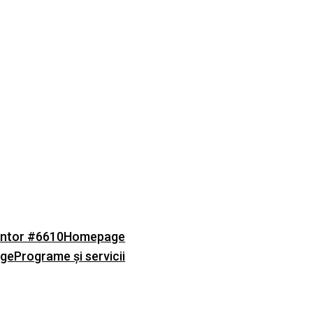
ntor #6610
Homepage
age
Programe și servicii