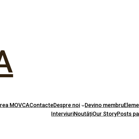
A
erea MOVCA
Contacte
Despre noi
Devino membru
Eleme
Interviuri
Noutăți
Our Story
Posts p