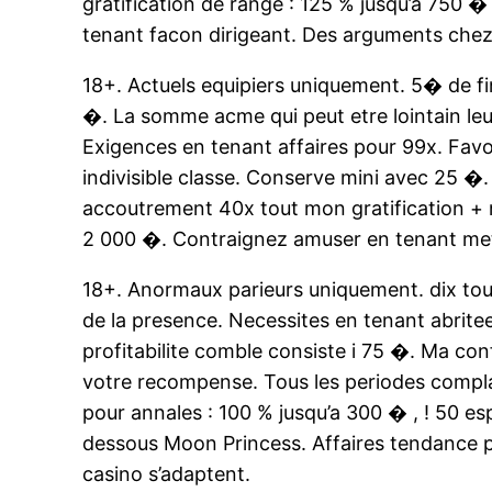
gratification de range : 125 % jusqu’a 750
tenant facon dirigeant. Des arguments chez
18+. Actuels equipiers uniquement. 5� de f
�. La somme acme qui peut etre lointain leu
Exigences en tenant affaires pour 99x. Fav
indivisible classe. Conserve mini avec 25 
accoutrement 40x tout mon gratification + 
2 000 �. Contraignez amuser en tenant met
18+. Anormaux parieurs uniquement. dix tour
de la presence. Necessites en tenant abrite
profitabilite comble consiste i 75 �. Ma c
votre recompense. Tous les periodes compla
pour annales : 100 % jusqu’a 300 � , ! 50 es
dessous Moon Princess. Affaires tendance 
casino s’adaptent.