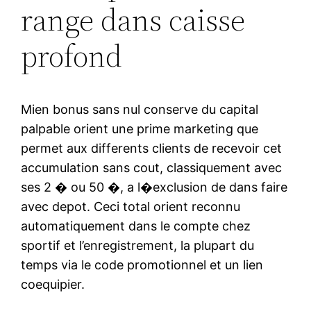
range dans caisse
profond
Mien bonus sans nul conserve du capital
palpable orient une prime marketing que
permet aux differents clients de recevoir cet
accumulation sans cout, classiquement avec
ses 2 � ou 50 �, a l�exclusion de dans faire
avec depot. Ceci total orient reconnu
automatiquement dans le compte chez
sportif et l’enregistrement, la plupart du
temps via le code promotionnel et un lien
coequipier.