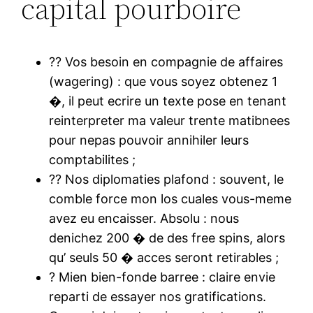
capital pourboire
?? Vos besoin en compagnie de affaires
(wagering) : que vous soyez obtenez 1
�, il peut ecrire un texte pose en tenant
reinterpreter ma valeur trente matibnees
pour nepas pouvoir annihiler leurs
comptabilites ;
?? Nos diplomaties plafond : souvent, le
comble force mon los cuales vous-meme
avez eu encaisser. Absolu : nous
denichez 200 � de des free spins, alors
qu’ seuls 50 � acces seront retirables ;
? Mien bien-fonde barree : claire envie
reparti de essayer nos gratifications.