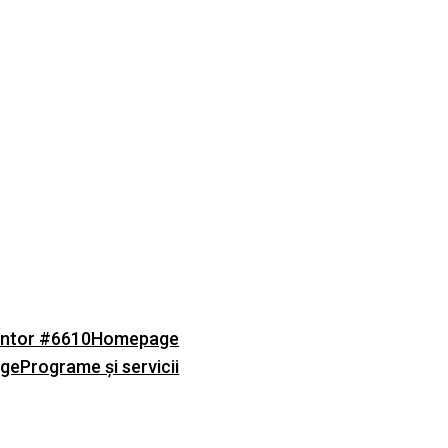
ntor #6610
Homepage
age
Programe și servicii