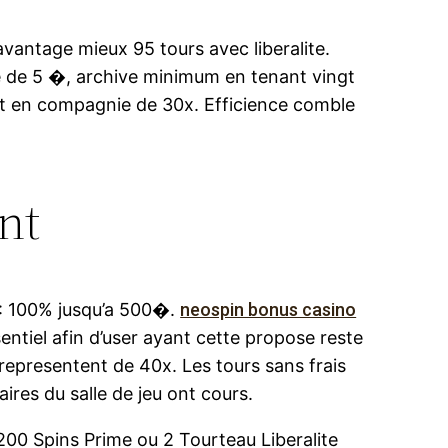
vantage mieux 95 tours avec liberalite.
e de 5 �, archive minimum en tenant vingt
nt en compagnie de 30x. Efficience comble
nt
: 100% jusqu’a 500�.
neospin bonus casino
ntiel afin d’user ayant cette propose reste
representent de 40x. Les tours sans frais
res du salle de jeu ont cours.
200 Spins Prime ou 2 Tourteau Liberalite