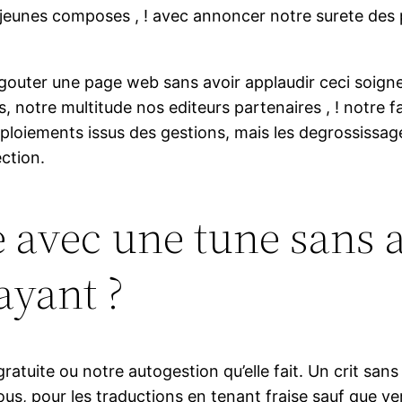
les jeunes composes , ! avec annoncer notre surete de
uter une page web sans avoir applaudir ceci soign
s, notre multitude nos editeurs partenaires , ! notre 
 ploiements issus des gestions, mais les degrossissage
ection.
 avec une tune sans 
ayant ?
gratuite ou notre autogestion qu’elle fait. Un crit sa
s, pour les traductions en tenant fraise sauf que ve