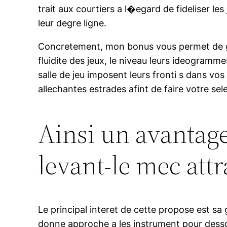
trait aux courtiers a l�egard de fideliser 
leur degre ligne.
Concretement, mon bonus vous permet de go
fluidite des jeux, le niveau leurs ideogramme
salle de jeu imposent leurs fronti s dans vos
allechantes estrades afint de faire votre sel
Ainsi un avantage
levant-le mec attr
Le principal interet de cette propose est sa 
donne approche a les instrument pour dessou