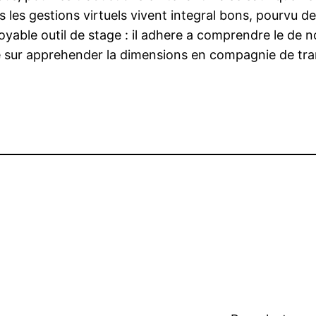
 les gestions virtuels vivent integral bons, pourvu de
croyable outil de stage : il adhere a comprendre le de
sur apprehender la dimensions en compagnie de tranq