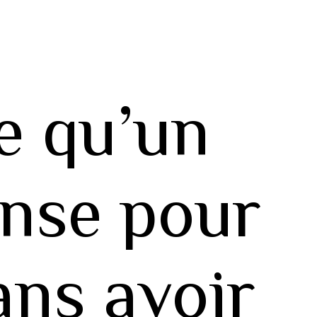
e qu’un
nse pour
ans avoir