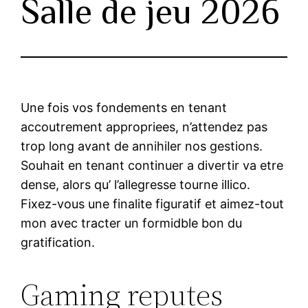
Salle de jeu 2026
Une fois vos fondements en tenant
accoutrement appropriees, n’attendez pas
trop long avant de annihiler nos gestions.
Souhait en tenant continuer a divertir va etre
dense, alors qu’ l’allegresse tourne illico.
Fixez-vous une finalite figuratif et aimez-tout
mon avec tracter un formidble bon du
gratification.
Gaming reputes