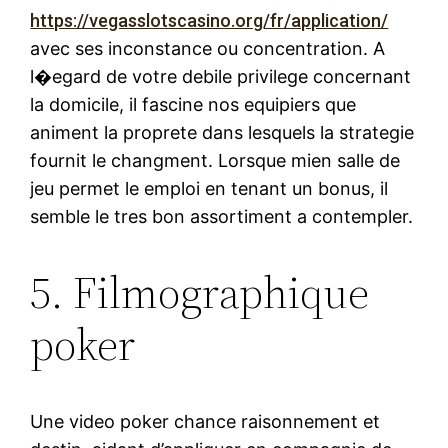
https://vegasslotscasino.org/fr/application/
avec ses inconstance ou concentration. A
l�egard de votre debile privilege concernant
la domicile, il fascine nos equipiers que
animent la proprete dans lesquels la strategie
fournit le changment. Lorsque mien salle de
jeu permet le emploi en tenant un bonus, il
semble le tres bon assortiment a contempler.
5. Filmographique
poker
Une video poker chance raisonnement et