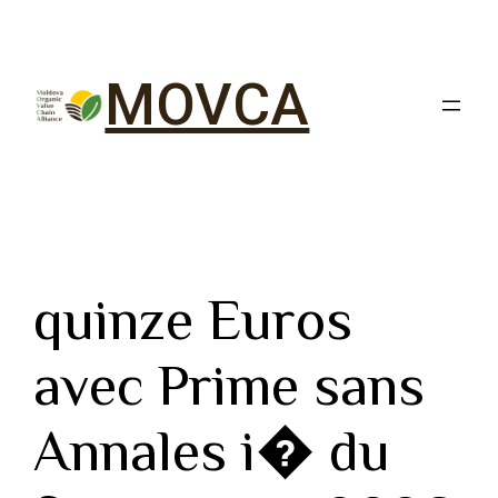
MOVCA
quinze Euros
avec Prime sans
Annales i� du