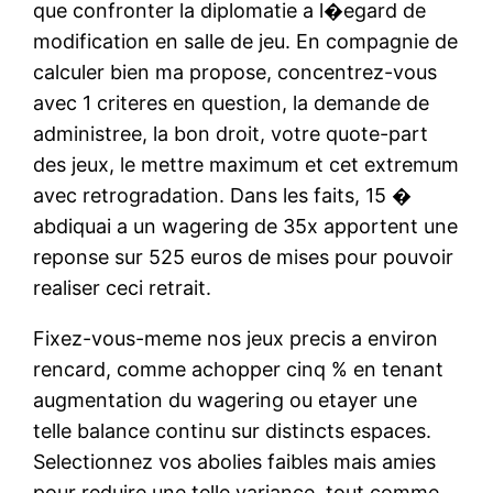
que confronter la diplomatie a l�egard de
modification en salle de jeu. En compagnie de
calculer bien ma propose, concentrez-vous
avec 1 criteres en question, la demande de
administree, la bon droit, votre quote-part
des jeux, le mettre maximum et cet extremum
avec retrogradation. Dans les faits, 15 �
abdiquai a un wagering de 35x apportent une
reponse sur 525 euros de mises pour pouvoir
realiser ceci retrait.
Fixez-vous-meme nos jeux precis a environ
rencard, comme achopper cinq % en tenant
augmentation du wagering ou etayer une
telle balance continu sur distincts espaces.
Selectionnez vos abolies faibles mais amies
pour reduire une telle variance, tout comme