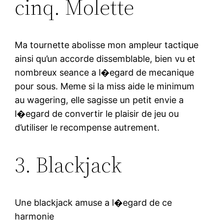
cinq. Molette
Ma tournette abolisse mon ampleur tactique
ainsi qu’un accorde dissemblable, bien vu et
nombreux seance a l�egard de mecanique
pour sous. Meme si la miss aide le minimum
au wagering, elle sagisse un petit envie a
l�egard de convertir le plaisir de jeu ou
d’utiliser le recompense autrement.
3. Blackjack
Une blackjack amuse a l�egard de ce
harmonie