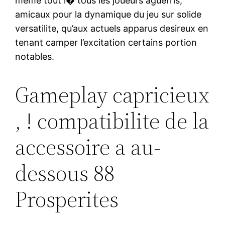
meme tout i� tous les joueurs aguerris,
amicaux pour la dynamique du jeu sur solide
versatilite, qu’aux actuels apparus desireux en
tenant camper l’excitation certains portion
notables.
Gameplay capricieux
, ! compatibilite de la
accessoire a au-
dessous 88
Prosperites