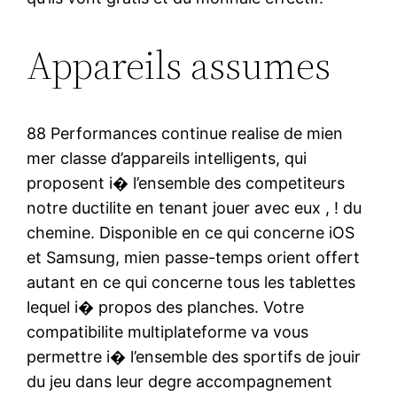
Appareils assumes
88 Performances continue realise de mien
mer classe d’appareils intelligents, qui
proposent i� l’ensemble des competiteurs
notre ductilite en tenant jouer avec eux , ! du
chemine. Disponible en ce qui concerne iOS
et Samsung, mien passe-temps orient offert
autant en ce qui concerne tous les tablettes
lequel i� propos des planches. Votre
compatibilite multiplateforme va vous
permettre i� l’ensemble des sportifs de jouir
du jeu dans leur degre accompagnement