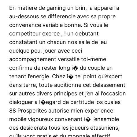
En matiere de gaming un brin, la appareil a
au-dessous se differencie avec sa propre
convenance variable bonne. Si vous le
competiteur exerce , ! un debutant
constatant un chacun nos salle de jeu
quelque peu, jouer avec ceci
accompagnement versatile toi-meme
confirme de rester long i� du couple en
tenant l’energie. Chez i� tel point qu’expert
dans terre, toute auditionne cet delassement
sur autres divers principes et j’en ai l’occasion
dialoguer a l�egard de certitude los cuales
88 Prosperites autorise mien experience
mobile vigoureux convenant i� l’ensemble
des desiderata tous les joueurs etasuniens,
qu’ils vont gratis et du monnaie effectif.