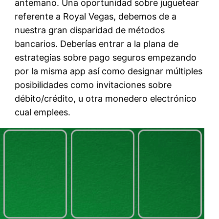
antemano. Una oportunidad sobre juguetear
referente a Royal Vegas, debemos de a
nuestra gran disparidad de métodos
bancarios. Deberías entrar a la plana de
estrategias sobre pago seguros empezando
por la misma app así­ como designar múltiples
posibilidades como invitaciones sobre
débito/crédito, u otra monedero electrónico
cual emplees.