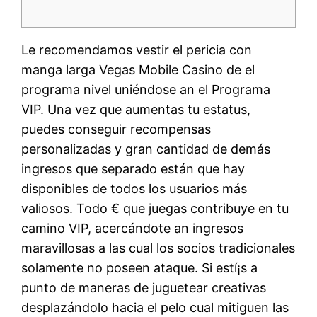
Le recomendamos vestir el pericia con
manga larga Vegas Mobile Casino de el
programa nivel uniéndose an el Programa
VIP. Una vez que aumentas tu estatus,
puedes conseguir recompensas
personalizadas y gran cantidad de demás
ingresos que separado están que hay
disponibles de todos los usuarios más
valiosos. Todo € que juegas contribuye en tu
camino VIP, acercándote an ingresos
maravillosas a las cual los socios tradicionales
solamente no poseen ataque.
Si estí¡s a
punto de maneras de juguetear creativas
desplazándolo hacia el pelo cual mitiguen las