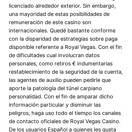
licenciado alrededor exterior. Sin embargo,
una mayoridad de estas posibilidades de
remuneración de este casino son
internacionales. Quedé bastante conforme
con la disparidad de estrategias sobre paga
disponible referente a Royal Vegas. Con el fin
de dificultades cual involucran datos
personales, como retiros € indumentarias
restablecimiento de la seguridad de la cuenta,
las agentes de auxilio pueden pedirle que
aporte la patologí­a del túnel carpiano
personalidad. Con el fin de amparar dicho
información particular y disminuir las
peligros, haga uso todo el tiempo los canales
de contacto oficiales de Royal Vegas Casino.
De los usuarios Español a quienes les gusta