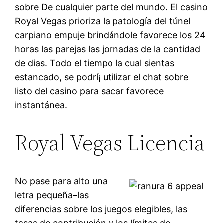
sobre De cualquier parte del mundo. El casino
Royal Vegas prioriza la patologí­a del túnel
carpiano empuje brindándole favorece los 24
horas las parejas las jornadas de la cantidad
de dias. Todo el tiempo la cual sientas
estancado, se podrí¡ utilizar el chat sobre
listo del casino para sacar favorece
instantánea.
Royal Vegas Licencia
No pase para alto una
letra pequeña–las
diferencias sobre los juegos elegibles, las
tasas de contribución y los límites de