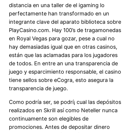
distancia en una taller de el igaming lo
perfectamente han transformado en un
integrante clave del aparato biblioteca sobre
PlayCasino.com. Hay 100’s de tragamonedas
en Royal Vegas para gozar, pese a cual no
hay demasiadas igual que en otras casinos,
están que las aclamadas para los jugadores
de todos. En entre an una transparencia de
juego y esparcimiento responsable, el casino
tiene sellos sobre eCogra, esto asegura la
transparencia de juego.
Como podrí­a ser, se podrí¡ cual las depósitos
realizados en Skrill así­ como Neteller nunca
continuamente son elegibles de
promociones. Antes de depositar dinero