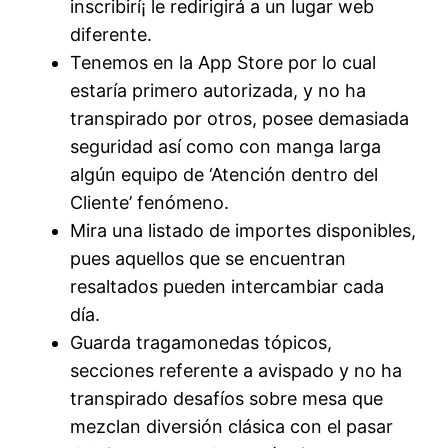
inscribirí¡ le redirigirá a un lugar web
diferente.
Tenemos en la App Store por lo cual
estaría primero autorizada, y no ha
transpirado por otros, posee demasiada
seguridad así­ como con manga larga
algún equipo de ‘Atención dentro del
Cliente’ fenómeno.
Mira una listado de importes disponibles,
pues aquellos que se encuentran
resaltados pueden intercambiar cada
día.
Guarda tragamonedas tópicos,
secciones referente a avispado y no ha
transpirado desafíos sobre mesa que
mezclan diversión clásica con el pasar