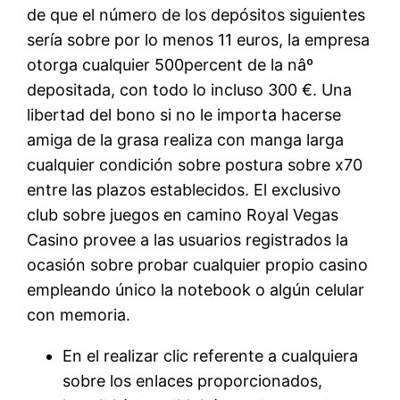
de que el número de los depósitos siguientes
serí­a sobre por lo menos 11 euros, la empresa
otorga cualquier 500percent de la nâº
depositada, con todo lo incluso 300 €. Una
libertad del bono si no le importa hacerse
amiga de la grasa realiza con manga larga
cualquier condición sobre postura sobre x70
entre las plazos establecidos. El exclusivo
club sobre juegos en camino Royal Vegas
Casino provee a las usuarios registrados la
ocasión sobre probar cualquier propio casino
empleando único la notebook o algún celular
con memoria.
En el realizar clic referente a cualquiera
sobre los enlaces proporcionados,