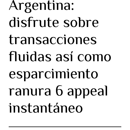
Argentina:
disfrute sobre
transacciones
fluidas así­ como
esparcimiento
ranura 6 appeal
instantáneo