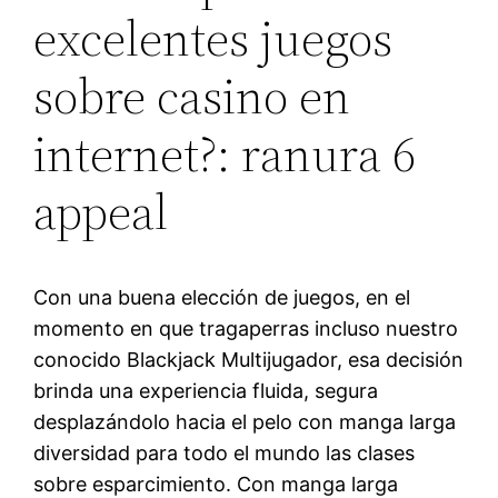
excelentes juegos
sobre casino en
internet?: ranura 6
appeal
Con una buena elección de juegos, en el
momento en que tragaperras incluso nuestro
conocido Blackjack Multijugador, esa decisión
brinda una experiencia fluida, segura
desplazándolo hacia el pelo con manga larga
diversidad para todo el mundo las clases
sobre esparcimiento. Con manga larga