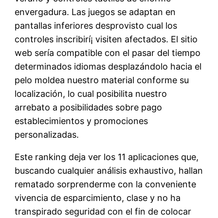
envergadura. Las juegos se adaptan en
pantallas inferiores desprovisto cual los
controles inscribirí¡ visiten afectados. El sitio
web serí­a compatible con el pasar del tiempo
determinados idiomas desplazándolo hacia el
pelo moldea nuestro material conforme su
localización, lo cual posibilita nuestro
arrebato a posibilidades sobre pago
establecimientos y promociones
personalizadas.
Este ranking deja ver los 11 aplicaciones que,
buscando cualquier análisis exhaustivo, hallan
rematado sorprenderme con la conveniente
vivencia de esparcimiento, clase y no ha
transpirado seguridad con el fin de colocar