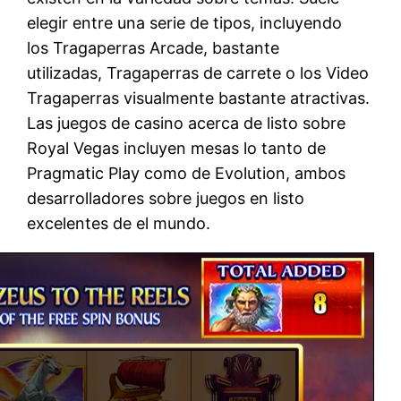
elegir entre una serie de tipos, incluyendo
los Tragaperras Arcade, bastante
utilizadas, Tragaperras de carrete o los Video
Tragaperras visualmente bastante atractivas.
Las juegos de casino acerca de listo sobre
Royal Vegas incluyen mesas lo tanto de
Pragmatic Play como de Evolution, ambos
desarrolladores sobre juegos en listo
excelentes de el mundo.