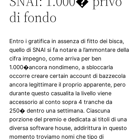
SNAI: 1.000� privo
di fondo
Entro i gratifica in assenza di fitto dei bisca,
quello di SNAI si fa notare a l’ammontare della
cifra impegno, come arriva per ben
1.000�ancora nondimeno, a sbloccarla
occorre creare certain account di bazzecola
ancora legittimare il proprio apparente, pero
durante questo casualita la livello viene
accessorio al conto sopra 4 tranche da
250� dentro una settimana. Ciascuna
porzione del premio e dedicata ai titoli di una
diversa software house, addirittura in questo
momento troviamo nomi che tipo di