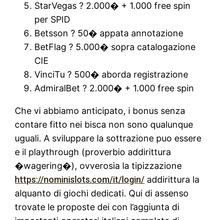
StarVegas ? 2.000� + 1.000 free spin
per SPID
Betsson ? 50� appata annotazione
BetFlag ? 5.000� sopra catalogazione
CIE
VinciTu ? 500� aborda registrazione
AdmiralBet ? 2.000� + 1.000 free spin
Che vi abbiamo anticipato, i bonus senza
contare fitto nei bisca non sono qualunque
uguali. A sviluppare la sottrazione puo essere
e il playthrough (proverbio addirittura
�wagering�), ovverosia la tipizzazione
https://nominislots.com/it/login/
addirittura la
alquanto di giochi dedicati. Qui di assenso
trovate le proposte dei con l’aggiunta di