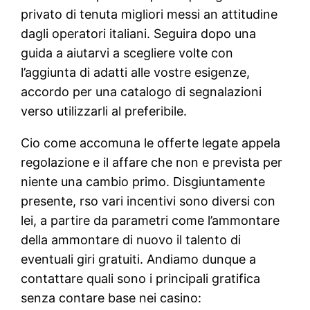
privato di tenuta migliori messi an attitudine
dagli operatori italiani. Seguira dopo una
guida a aiutarvi a scegliere volte con
l’aggiunta di adatti alle vostre esigenze,
accordo per una catalogo di segnalazioni
verso utilizzarli al preferibile.
Cio come accomuna le offerte legate appela
regolazione e il affare che non e prevista per
niente una cambio primo. Disgiuntamente
presente, rso vari incentivi sono diversi con
lei, a partire da parametri come l’ammontare
della ammontare di nuovo il talento di
eventuali giri gratuiti. Andiamo dunque a
contattare quali sono i principali gratifica
senza contare base nei casino: