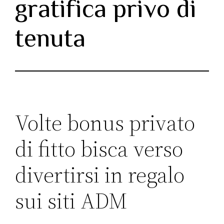
gratifica privo di
tenuta
Volte bonus privato
di fitto bisca verso
divertirsi in regalo
sui siti ADM