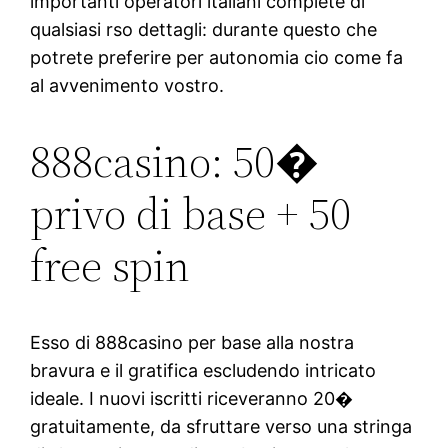
importanti operatori italiani complete di
qualsiasi rso dettagli: durante questo che
potrete preferire per autonomia cio come fa
al avvenimento vostro.
888casino: 50�
privo di base + 50
free spin
Esso di 888casino per base alla nostra
bravura e il gratifica escludendo intricato
ideale. I nuovi iscritti riceveranno 20�
gratuitamente, da sfruttare verso una stringa